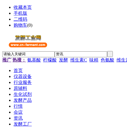
收藏本页
手机版
二维码
购物车
(
0
)
推广
热搜：
氨基酸
柠檬酸
发酵
维生素C
味精
色氨酸
维生
首页
仪器设备
行业服务
原辅料
生化试剂
发酵产品
行情
会议
资讯
发酵工厂