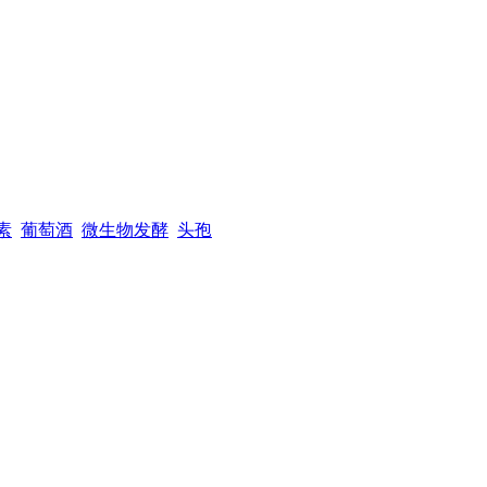
素
葡萄酒
微生物发酵
头孢