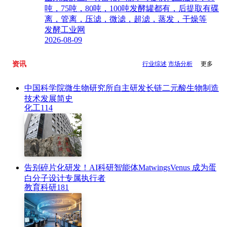
吨，75吨，80吨，100吨发酵罐都有，后提取有碟
离，管离，压滤，微滤，超滤，蒸发，干燥等
发酵工业网
2026-08-09
资讯
行业综述
市场分析
更多
中国科学院微生物研究所自主研发长链二元酸生物制造
技术发展简史
化工
114
告别碎片化研发！AI科研智能体MatwingsVenus 成为蛋
白分子设计专属执行者
教育科研
181