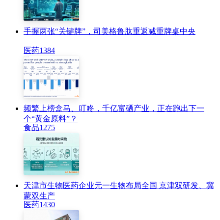
手握两张“关键牌”，司美格鲁肽重返减重牌桌中央
医药
1384
频繁上榜盒马、叮咚，千亿富硒产业，正在跑出下一
个“黄金原料”？
食品
1275
天津市生物医药企业元一生物布局全国 京津双研发、冀
蒙双生产
医药
1430