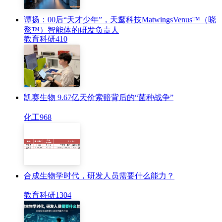
谭扬：00后“天才少年”，天鹜科技MatwingsVenus™（晓
鹜™）智能体的研发负责人
教育科研
410
凯赛生物 9.67亿天价索赔背后的“菌种战争”
化工
968
合成生物学时代，研发人员需要什么能力？
教育科研
1304