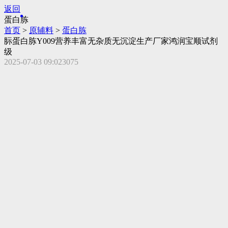
返回
蛋白胨
首页
>
原辅料
>
蛋白胨
䏡蛋白胨Y009营养丰富无杂质无沉淀生产厂家鸿润宝顺试剂
级
2025-07-03 09:02
3075