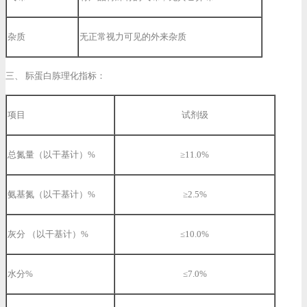
杂质
无正常视力可见的外来杂质
三、 䏡蛋白胨理化指标：
项目
试剂级
总氮量（以干基计）%
≥11.0%
氨基氮（以干基计）%
≥2.5%
灰分 （以干基计）%
≤10.0%
水分%
≤7.0%