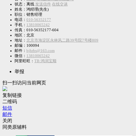
状态：
离线
发送信件
在线交谈
姓名：鸿经理(先生)
职位：销售经理
电话：
010-56352177
手机：
13810065242
传真：010-56352177-604
地区：北京
地址：
北京市海淀区永林风二路39号院7号楼809
邮编：100094
邮件：
bjhrbs@163.com
微信：
13810065242
阿里旺旺：
TB:鸿润宝顺
举报
扫一扫访问当前网页
复制链接
二维码
短信
邮件
关闭
同类原辅料