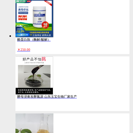
酪蛋白胨（酶解/酸解）
￥
250.00
酵母浸膏发酵氮源 山东玉宝生物厂家生产