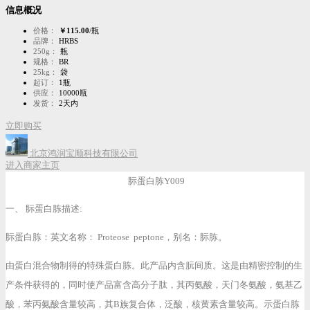
信息概况
价格：
￥115.00
/瓶
品牌：
HRBS
250g：
瓶
规格：
BR
25kg：
袋
起订：
1瓶
供应：
10000瓶
发货：
2天内
立即购买
北京鸿润宝顺科技有限公司
进入商家主页
䏡蛋白胨Y009
一、 䏡蛋白胨描述:
䏡蛋白胨：英文名称： Proteose peptone，别名：䏡胨。
由蛋白混合物制得的特殊蛋白胨。此产品内含朊间质。这是由精密控制的生
产条件获得的，同时使产品富含高分子肽，其丙氨酸，天门冬氨酸，氨基乙
酸，苯丙氨酸含量较高，其B族复合体，泛酸，核黄素含量较高。示蛋白胨