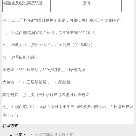
磷酸盐及碱性高压试验
澄清
注：以上理化指标为常规使用的规格，可根据用户要求进行定制生产。
四、 䏡蛋白胨鸿润宝顺企标号：Q/HDHRB0007-2018。
五、 检测方法：按中华人民共和国药典（2015年版）。
六、 䏡蛋白胨包装：
小包装：250g试剂瓶，500g试剂瓶，1kg锡箔袋；
大包装：25kg三层纸塑袋，30kg纸板桶；
其他包装：也可按用户要求计量包装也可贴牌包装。
七、 䏡蛋白胨用途：此蛋白胨可用于生产白喉棒状杆菌毒素、百日咳疫苗及
麻疹疫苗。
联系方式
公司：
北京鸿润宝顺科技有限公司