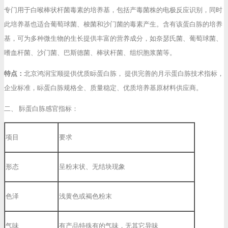
专门用于白喉棒状杆菌毒素的培养基，包括产毒菌株的电极反应识别，同时
此培养基也适合葡萄球菌、梭菌和沙门菌的毒素产生。含有该蛋白胨的培养
基，可为多种微生物的生长提供丰富的营养成分，如奈瑟氏菌、葡萄球菌、
嗜血杆菌、沙门菌、巴斯德菌、棒状杆菌、组织胞浆菌等。
特点：
北京鸿润宝顺提供优质眎蛋白胨， 提供完善的月示蛋白胨技术指标，
企业标准，眎蛋白胨规格全、质量稳定、优质培养基原材料供应商。
二、 䏡蛋白胨感官指标：
项目
要求
形态
呈粉末状、无结块现象
色泽
浅黄色或褐色粉末
气味
有产品特殊有的气味，无其它异味