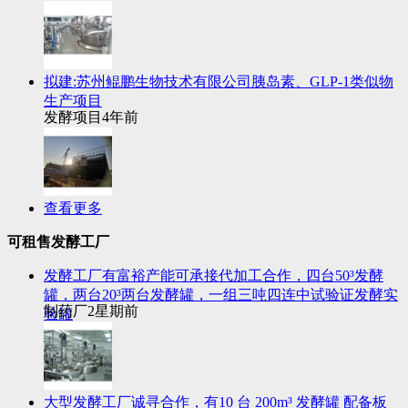
拟建:苏州鲲鹏生物技术有限公司胰岛素、GLP-1类似物
生产项目
发酵项目
4年前
查看更多
可租售发酵工厂
发酵工厂有富裕产能可承接代加工合作，四台50³发酵
罐，两台20³两台发酵罐，一组三吨四连中试验证发酵实
制药厂
2星期前
验罐
大型发酵工厂诚寻合作，有10 台 200m³ 发酵罐 配备板