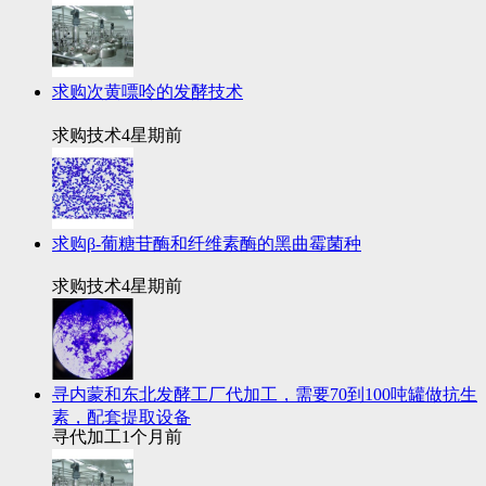
求购次黄嘌呤的发酵技术
求购技术
4星期前
求购β-葡糖苷酶和纤维素酶的黑曲霉菌种
求购技术
4星期前
寻内蒙和东北发酵工厂代加工，需要70到100吨罐做抗生
素，配套提取设备
寻代加工
1个月前