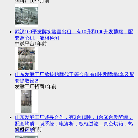
饲料厂
10个月前
武汉100平发酵实验室出租，有10升和100升发酵罐，配
套离心机，液相检测
中试平台
1年前
山东发酵工厂承接贴牌代工等合作 有6吨发酵罐4套及配
套提取设备
发酵工厂招商
1年前
山东发酵工厂诚寻合作，有2台10吨，1台50台发酵罐，
配套均质，膜系统，电渗析，板框过滤，真空烘箱，热
饲料厂
1年前
风循环等