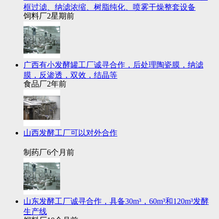
框过滤、纳滤浓缩、树脂纯化、喷雾干燥整套设备
饲料厂
2星期前
广西有小发酵罐工厂诚寻合作，后处理陶瓷膜，纳滤
膜，反渗透，双效，结晶等
食品厂
2年前
山西发酵工厂可以对外合作
制药厂
6个月前
山东发酵工厂诚寻合作，具备30m³，60m³和120m³发酵
生产线