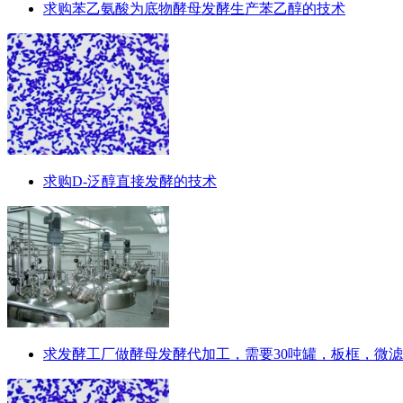
求购苯乙氨酸为底物酵母发酵生产苯乙醇的技术
求购D-泛醇直接发酵的技术
求发酵工厂做酵母发酵代加工，需要30吨罐，板框，微