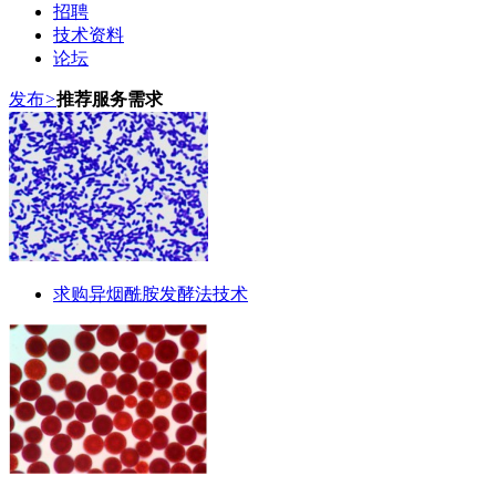
招聘
技术资料
论坛
发布
>
推荐服务需求
求购异烟酰胺发酵法技术