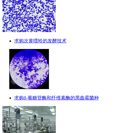
求购次黄嘌呤的发酵技术
求购β-葡糖苷酶和纤维素酶的黑曲霉菌种