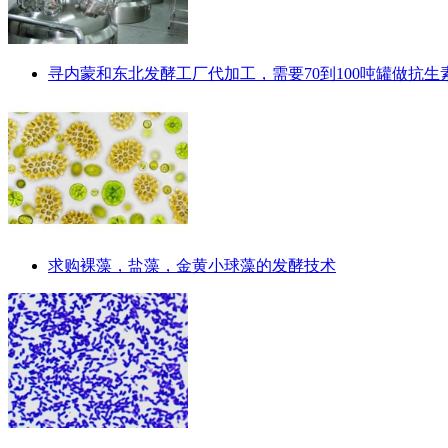
寻内蒙和东北发酵工厂代加工，需要70到100吨罐做抗
求购裸藻，盐藻，金黄小球藻的发酵技术