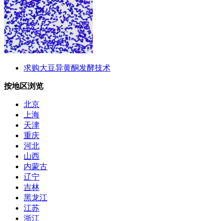
求购大豆异黄酮发酵技术
按地区浏览
北京
上海
天津
重庆
河北
山西
内蒙古
辽宁
吉林
黑龙江
江苏
浙江