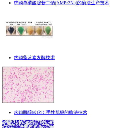
求购单磷酸腺苷二钠(AMP•2Na)的酶法生产技术
求购藻蓝素发酵技术
求购肌醇转化D-手性肌醇的酶法技术