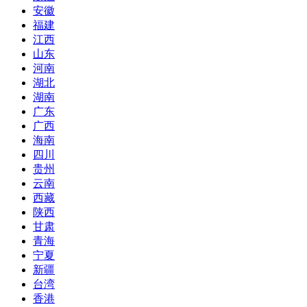
安徽
福建
江西
山东
河南
湖北
湖南
广东
广西
海南
四川
贵州
云南
西藏
陕西
甘肃
青海
宁夏
新疆
台湾
香港