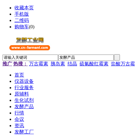
收藏本页
手机版
二维码
购物车
(
0
)
推广
热搜：
万古霉素
胰岛素
结晶
硫氰酸红霉素
盐酸万古霉
首页
仪器设备
行业服务
原辅料
生化试剂
发酵产品
行情
会议
资讯
发酵工厂