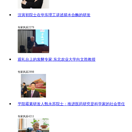
沈寅初院士在华东理工讲述腈水合酶的研发
专家风采
2279
观礼台上的发酵专家:东北农业大学向文胜教授
专家风采
2998
平阳霉素研发人甄永苏院士：推进医药研究是科学家的社会责任
专家风采
4211