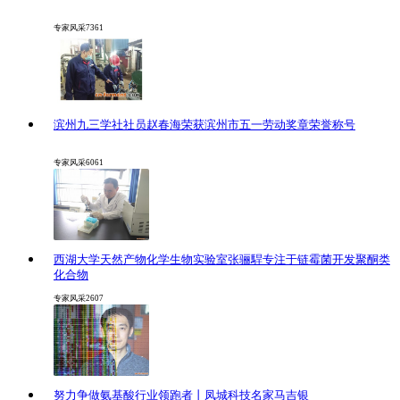
专家风采
7361
滨州九三学社社员赵春海荣获滨州市五一劳动奖章荣誉称号
专家风采
6061
西湖大学天然产物化学生物实验室张骊駻专注于链霉菌开发聚酮类
化合物
专家风采
2607
努力争做氨基酸行业领跑者丨凤城科技名家马吉银