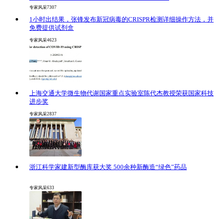
专家风采
7307
1小时出结果，张锋发布新冠病毒的CRISPR检测详细操作方法，并
免费提供试剂盒
专家风采
4623
上海交通大学微生物代谢国家重点实验室陈代杰教授荣获国家科技
进步奖
专家风采
2837
浙江科学家建新型酶库获大奖 500余种新酶造“绿色”药品
专家风采
633