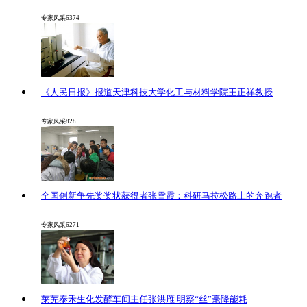
专家风采
6374
《人民日报》报道天津科技大学化工与材料学院王正祥教授
专家风采
828
全国创新争先奖奖状获得者张雪霞：科研马拉松路上的奔跑者
专家风采
6271
莱芜泰禾生化发酵车间主任张洪雁 明察“丝”毫降能耗