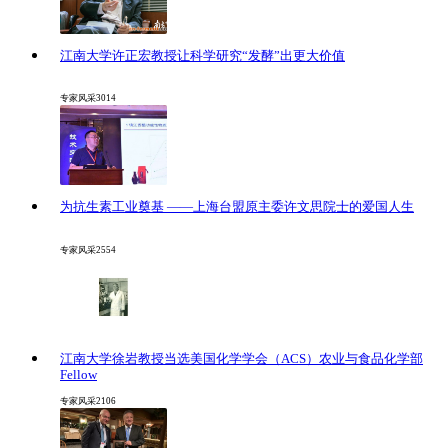
江南大学许正宏教授让科学研究“发酵”出更大价值
专家风采
3014
为抗生素工业奠基 ——上海台盟原主委许文思院士的爱国人生
专家风采
2554
江南大学徐岩教授当选美国化学学会（ACS）农业与食品化学部
Fellow
专家风采
2106