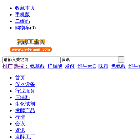
收藏本页
手机版
二维码
购物车
(
0
)
推广
热搜：
氨基酸
柠檬酸
发酵
维生素C
味精
色氨酸
维生
首页
仪器设备
行业服务
原辅料
生化试剂
发酵产品
行情
会议
资讯
发酵工厂