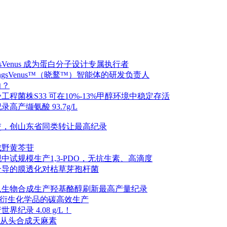
sVenus 成为蛋白分子设计专属执行者
ngsVenus™（晓鹜™）智能体的研发负责人
力？
菌株S33 可在10%-13%甲醇环境中稳定存活
产缬氨酸 93.7g/L
成交，创山东省同类转让最高纪录
成野黄芩苷
试规模生产1,3-PDO，无抗生素、高滴度
介导的膜透化对枯草芽孢杆菌
队生物合成生产羟基酪醇刷新最高产量纪录
A衍生化学品的碳高效生产
录 4.08 g/L！
水平从头合成天麻素