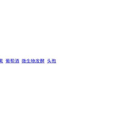
素
葡萄酒
微生物发酵
头孢