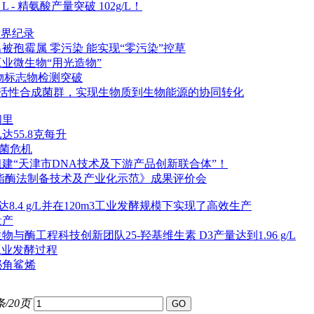
 精氨酸产量突破 102g/L！
世界纪录
孢霉属 零污染 能实现“零污染”控草
业微生物“用光造物”
物标志物检测突破
构建电活性合成菌群，实现生物质到生物能源的协同转化
间里
55.8克每升
菌危机
建“天津市DNA技术及下游产品创新联合体”！
酯酶法制备技术及产业化示范》成果评价会
.4 g/L并在120m3工业发酵规模下实现了高效生产
量产
酶工程科技创新团队25-羟基维生素 D3产量达到1.96 g/L
工业发酵过程
泌角鲨烯
条/20页