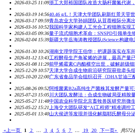
2026-03-25 11:09
浙工大郑裕国团队改造大肠杆菌氮代谢，L -
2026-03-19 14:56
40.46 g/L！天津大学团队刷新红景天苷
2026-03-17 09:59
青岛农业大学孙娟团队从苜蓿根际分离出被
2026-03-16 10:52
我国科学家构建人工光合工程细胞实现工
2026-03-05 09:36
量子流式细胞术革命：SNSPD引领单生
2026-02-04 15:39
新疆大学岳海涛教授团队iScience:
2026-01-30 10:26
湖南文理学院王伯华：把课题落实在车
2026-01-12 13:43
工程酵母生产角鲨烯的进展，最高产量已达
2026-01-08 11:29
前甲烯霉素C内酯横空出世，破解超级细
2025-12-29 10:57
天津大学合成生物前沿研究院获批牵头组
2025-10-20 22:00
广东省食品学会组织召开《DHA甘油三
2025-08-26 09:52
阿维菌素B2a高纯生产菌株其发酵产量可达8
2025-07-23 15:05
川大团队发酵法：合成生物破局亚精胺
2025-05-27 11:48
中国农业科学院北京畜牧兽医研究所微生物与
2025-05-22 15:21
上海交大团队研发“AI工程师”精准调控
2025-05-01 13:40
山大侯进等发现并强化解脂耶氏酵母分
«上一页
1
2
…
3
4
5
6
7
…
19
20
下一页»
共572