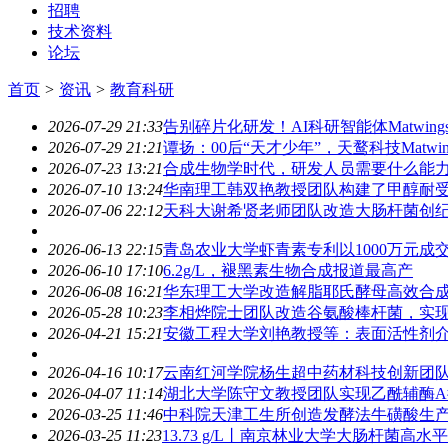
招聘
技术资料
论坛
首页
>
资讯
>
教育科研
2026-07-29 21:33
告别碎片化研发！AI科研智能体Matwing
2026-07-29 21:21
谭扬：00后“天才少年”，天鹜科技Matwi
2026-07-23 13:21
合成生物学时代，研发人员需要什么能
2026-07-10 13:24
华南理工韩双艳教授团队构建了甲醇耐受工程
2026-07-06 22:12
天科大谢希贤老师团队改造大肠杆菌创纪录高
2026-06-13 22:15
青岛农业大学虾青素专利以1000万元
2026-06-10 17:10
6.2g/L，褪黑素生物合成报道最高产
2026-06-08 16:21
华东理工大学改造解脂耶氏酵母高效合
2026-05-28 10:23
李相烨院士团队改造谷氨酸棒杆菌，实现中
2026-04-21 15:21
安徽工程大学刘艳教授等：表面活性剂
2026-04-16 10:17
云南红河学院杨生超中药材科技创新团
2026-04-07 11:14
湖北大学陈守文教授团队实现乙酰辅酶
2026-03-25 11:46
中科院天津工生所创造发酵法牛磺酸生产世界纪
2026-03-25 11:23
13.73 g/L丨南京林业大学大肠杆菌高