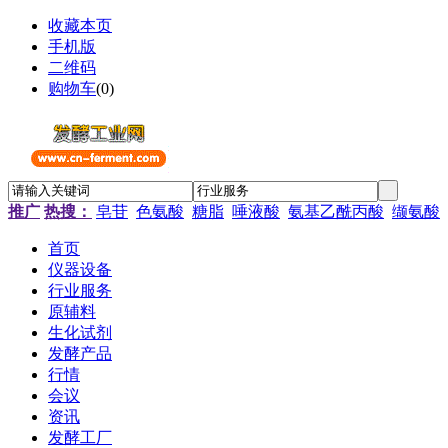
收藏本页
手机版
二维码
购物车
(
0
)
推广
热搜：
皂苷
色氨酸
糖脂
唾液酸
氨基乙酰丙酸
缬氨酸
首页
仪器设备
行业服务
原辅料
生化试剂
发酵产品
行情
会议
资讯
发酵工厂