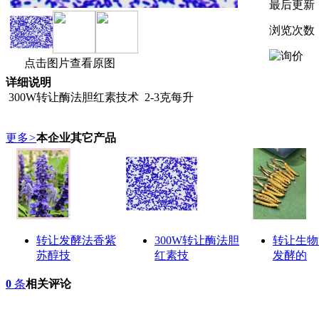
最后更新
浏览次数
点击图片查看原图
详细说明
300W转让酶法胆红素技术 2-3克每升
更多
>
本企业其它产品
转让发酵法香紫
300W转让酶法胆
转让生物
苏醇技
红素技
发酵的
0
条
相关评论