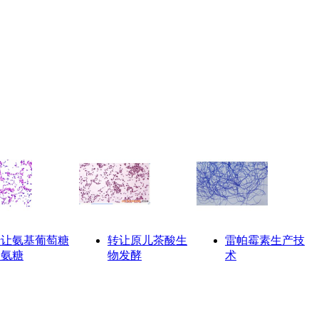
转让氨基葡萄糖
转让原儿茶酸生
雷帕霉素生产技
（氨糖
物发酵
术