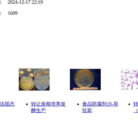
：
2024-12-17 22:19
：
1609
法固态
转让发根培养发
食品防腐剂:D-异
酵生产
抗坏