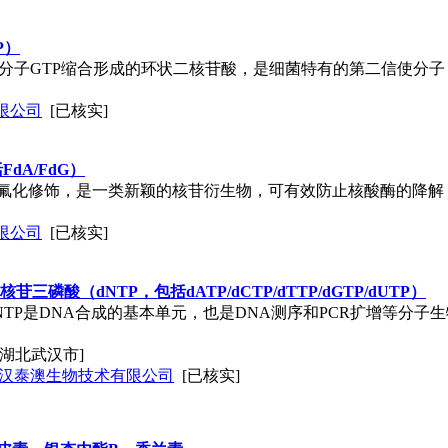
P）
P）是由两分子GTP缩合形成的环状二核苷酸，是细菌特有的第二信使
限公司
[已核实]
FdA/FdG）
在2'号位氟化修饰，是一类新颖的核苷衍生物，可有效防止核酸酶的
限公司
[已核实]
三磷酸（dNTP，包括dATP/dCTP/dTTP/dGTP/dUTP）
NTP是DNA合成的基本单元，也是DNA测序和PCR扩增等分子
[湖北武汉市]
汉泰澳生物技术有限公司
[已核实]
皮素，银杏内酯B，香兰素