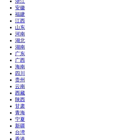
浙江
安徽
福建
江西
山东
河南
湖北
湖南
广东
广西
海南
四川
贵州
云南
西藏
陕西
甘肃
青海
宁夏
新疆
台湾
香港