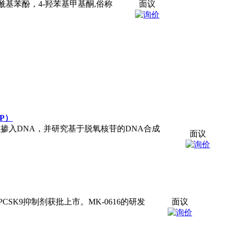
对乙酰基苯酚，4-羟苯基甲基酮,俗称
面议
于脱氧核苷的DNA合成和DNA损伤过程中
面议
PCSK9抑制剂获批上市。MK-0616的研发
面议