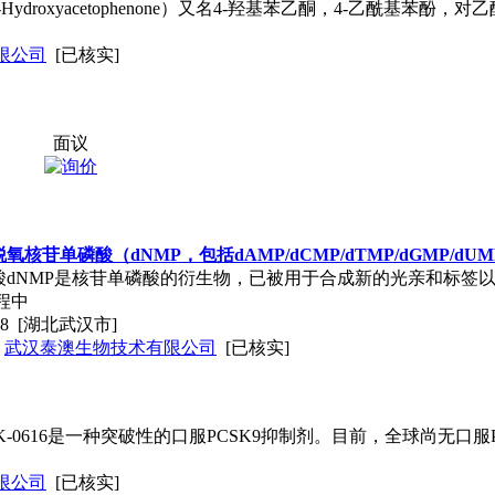
droxyacetophenone）又名4-羟基苯乙酮，4-乙酰基苯酚，
限公司
[已核实]
面议
括dAMP/dCMP/dTMP/dGMP/dUMP）
的衍生物，已被用于合成新的光亲和标签以掺入DNA，并研究基
限公司
[已核实]
。MK-0616是一种突破性的口服PCSK9抑制剂。目前，全球尚无口服
限公司
[已核实]