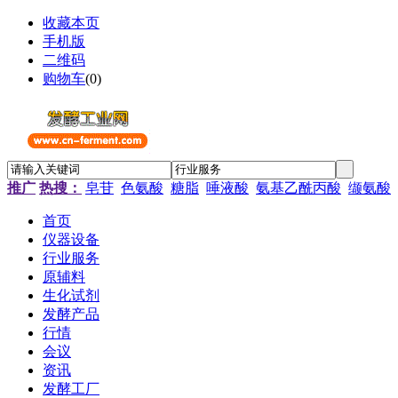
收藏本页
手机版
二维码
购物车
(
0
)
推广
热搜：
皂苷
色氨酸
糖脂
唾液酸
氨基乙酰丙酸
缬氨酸
首页
仪器设备
行业服务
原辅料
生化试剂
发酵产品
行情
会议
资讯
发酵工厂