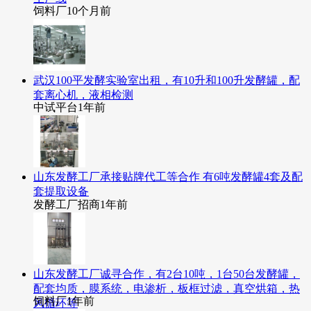
饲料厂
10个月前
武汉100平发酵实验室出租，有10升和100升发酵罐，配
套离心机，液相检测
中试平台
1年前
山东发酵工厂承接贴牌代工等合作 有6吨发酵罐4套及配
套提取设备
发酵工厂招商
1年前
山东发酵工厂诚寻合作，有2台10吨，1台50台发酵罐，
配套均质，膜系统，电渗析，板框过滤，真空烘箱，热
饲料厂
1年前
风循环等