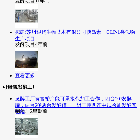
发酵项目
11年前
拟建:苏州鲲鹏生物技术有限公司胰岛素、GLP-1类似物
生产项目
发酵项目
4年前
查看更多
可租售发酵工厂
发酵工厂有富裕产能可承接代加工合作，四台50³发酵
罐，两台20³两台发酵罐，一组三吨四连中试验证发酵实
制药厂
2星期前
验罐