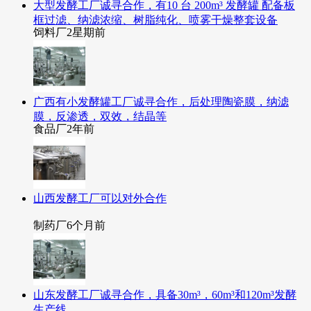
大型发酵工厂诚寻合作，有10 台 200m³ 发酵罐 配备板
框过滤、纳滤浓缩、树脂纯化、喷雾干燥整套设备
饲料厂
2星期前
广西有小发酵罐工厂诚寻合作，后处理陶瓷膜，纳滤
膜，反渗透，双效，结晶等
食品厂
2年前
山西发酵工厂可以对外合作
制药厂
6个月前
山东发酵工厂诚寻合作，具备30m³，60m³和120m³发酵
生产线