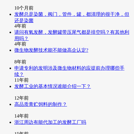
10个月前
发酵总是染菌，阀门，管件，罐，都清理的很干净，但
还是染菌
4年前
请问有氧发酵，发酵罐带压尾气都是排空吗？有其他利
用吗？
4年前
微生物发酵技术能不能做高企认定?
8年前
申请专利的发明涉及微生物材料的应提前办理哪些手
续？
11年前
发酵工业的基本情况谁能介绍一下？
12年前
高品质青贮饲料的制作？
14年前
浙江周边有能代加工的发酵工厂吗
15年前