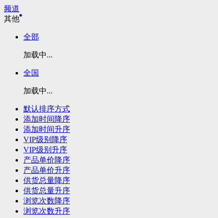
频道
其他
全部
加载中...
全国
加载中...
默认排序方式
添加时间降序
添加时间升序
VIP级别降序
VIP级别升序
产品单价降序
产品单价升序
供货总量降序
供货总量升序
浏览次数降序
浏览次数升序