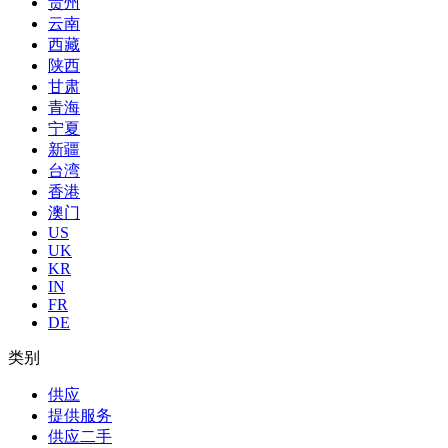
贵州
云南
西藏
陕西
甘肃
青海
宁夏
新疆
台湾
香港
澳门
US
UK
KR
IN
FR
DE
类别
供应
提供服务
供应二手