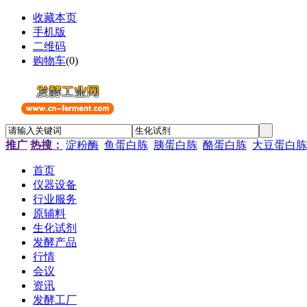
收藏本页
手机版
二维码
购物车
(
0
)
推广
热搜：
淀粉酶
鱼蛋白胨
胰蛋白胨
酪蛋白胨
大豆蛋白胨
首页
仪器设备
行业服务
原辅料
生化试剂
发酵产品
行情
会议
资讯
发酵工厂