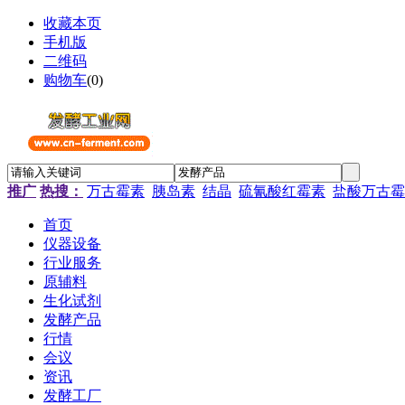
收藏本页
手机版
二维码
购物车
(
0
)
推广
热搜：
万古霉素
胰岛素
结晶
硫氰酸红霉素
盐酸万古霉
首页
仪器设备
行业服务
原辅料
生化试剂
发酵产品
行情
会议
资讯
发酵工厂