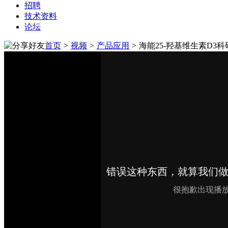
招聘
技术资料
论坛
首页
>
视频
>
产品应用
>
海能25-羟基维生素D3