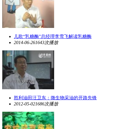
儿歌“乳糖酶”总经理李雪飞解读乳糖酶
2014-06-26
1643次播放
胜利油田汪卫东：微生物采油的开路先锋
2012-05-02
1686次播放