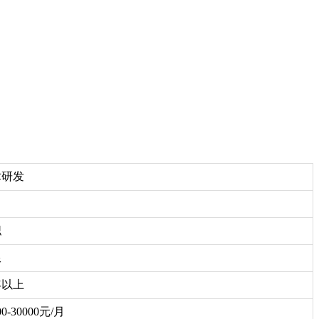
术研发
职
限
年以上
00-30000元/月