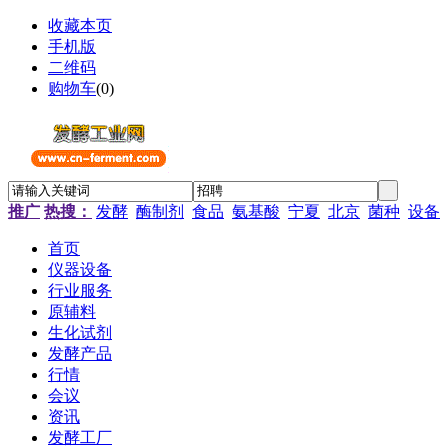
收藏本页
手机版
二维码
购物车
(
0
)
推广
热搜：
发酵
酶制剂
食品
氨基酸
宁夏
北京
菌种
设备
首页
仪器设备
行业服务
原辅料
生化试剂
发酵产品
行情
会议
资讯
发酵工厂