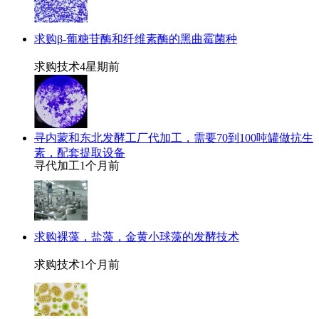
求购β-葡糖苷酶和纤维素酶的黑曲霉菌种
求购技术
4星期前
寻内蒙和东北发酵工厂代加工，需要70到100吨罐做抗生
素，配套提取设备
寻代加工
1个月前
求购裸藻，盐藻，金黄小球藻的发酵技术
求购技术
1个月前