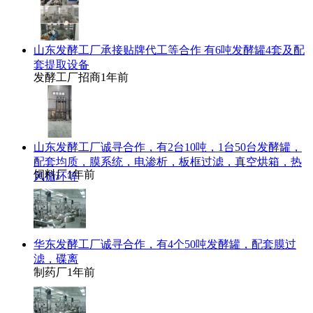
山东发酵工厂承接贴牌代工等合作 有6吨发酵罐4套及配
套提取设备
发酵工厂招商
1年前
山东发酵工厂诚寻合作，有2台10吨，1台50台发酵罐，
配套均质，膜系统，电渗析，板框过滤，真空烘箱，热
饲料厂
1年前
风循环等
华东发酵工厂诚寻合作，有4个50吨发酵罐，配套膜过
滤，碟离
制药厂
1年前