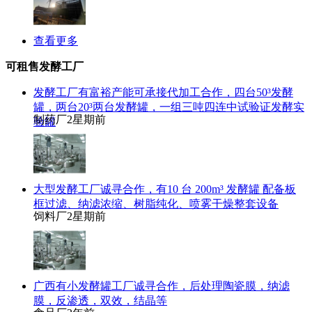
查看更多
可租售发酵工厂
发酵工厂有富裕产能可承接代加工合作，四台50³发酵
罐，两台20³两台发酵罐，一组三吨四连中试验证发酵实
制药厂
2星期前
验罐
大型发酵工厂诚寻合作，有10 台 200m³ 发酵罐 配备板
框过滤、纳滤浓缩、树脂纯化、喷雾干燥整套设备
饲料厂
2星期前
广西有小发酵罐工厂诚寻合作，后处理陶瓷膜，纳滤
膜，反渗透，双效，结晶等