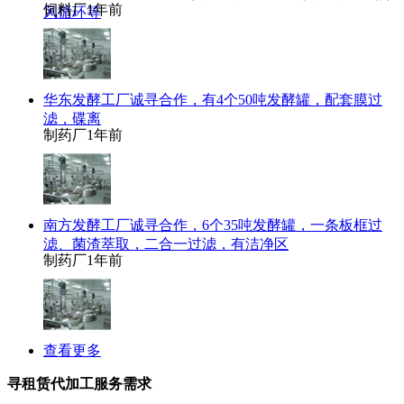
饲料厂
1年前
风循环等
华东发酵工厂诚寻合作，有4个50吨发酵罐，配套膜过
滤，碟离
制药厂
1年前
南方发酵工厂诚寻合作，6个35吨发酵罐，一条板框过
滤、菌渣萃取，二合一过滤，有洁净区
制药厂
1年前
查看更多
寻租赁代加工服务需求