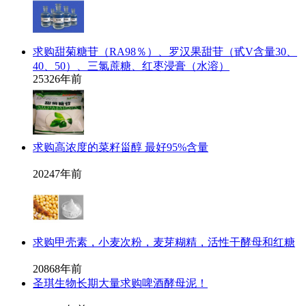
求购甜菊糖苷（RA98％）、罗汉果甜苷（甙V含量30、
40、50）、三氯蔗糖、红枣浸膏（水溶）
2532
6年前
求购高浓度的菜籽甾醇 最好95%含量
2024
7年前
求购甲壳素，小麦次粉，麦芽糊精，活性干酵母和红糖
2086
8年前
圣琪生物长期大量求购啤酒酵母泥！