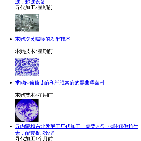
滤，超滤设备
寻代加工
3星期前
求购次黄嘌呤的发酵技术
求购技术
4星期前
求购β-葡糖苷酶和纤维素酶的黑曲霉菌种
求购技术
4星期前
寻内蒙和东北发酵工厂代加工，需要70到100吨罐做抗生
素，配套提取设备
寻代加工
1个月前