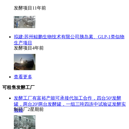
发酵项目
11年前
拟建:苏州鲲鹏生物技术有限公司胰岛素、GLP-1类似物
生产项目
发酵项目
4年前
查看更多
可租售发酵工厂
发酵工厂有富裕产能可承接代加工合作，四台50³发酵
罐，两台20³两台发酵罐，一组三吨四连中试验证发酵实
制药厂
2星期前
验罐