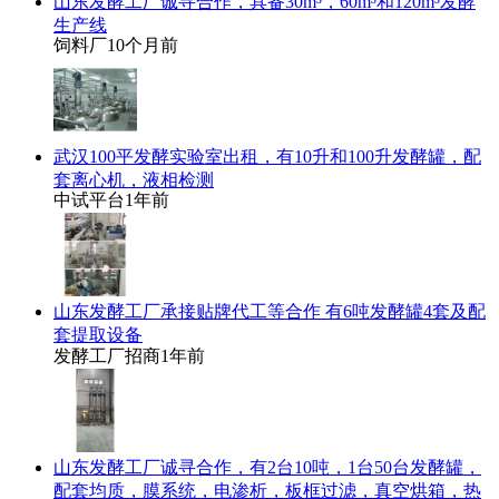
山东发酵工厂诚寻合作，具备30m³，60m³和120m³发酵
生产线
饲料厂
10个月前
武汉100平发酵实验室出租，有10升和100升发酵罐，配
套离心机，液相检测
中试平台
1年前
山东发酵工厂承接贴牌代工等合作 有6吨发酵罐4套及配
套提取设备
发酵工厂招商
1年前
山东发酵工厂诚寻合作，有2台10吨，1台50台发酵罐，
配套均质，膜系统，电渗析，板框过滤，真空烘箱，热