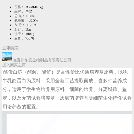
价格：
￥250.00
/kg
品牌：
华安
总 氮：
≥10%
氨基氮：
≥3.5%
灰 分：
≤12.0%
起订：
5kg
供应：
100kg
发货：
7天内
立即购买
临夏州华安生物制品有限责任公司
进入商家主页
酪蛋白胨（酶解、酸解）是高性价比优质培养基原料，以牦
牛乳酪蛋白为原料，采用全新工艺提取而成，含多种营养成
分，适用于微生物培养用原料、细菌的培养、分离增殖、鉴
定，以及无菌试验培养基、厌氧菌培养基等细菌生化特性试验
用培养基的配置。