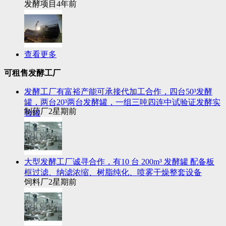
发酵项目
4年前
查看更多
可租售发酵工厂
发酵工厂有富裕产能可承接代加工合作，四台50³发酵
罐，两台20³两台发酵罐，一组三吨四连中试验证发酵实
制药厂
2星期前
验罐
大型发酵工厂诚寻合作，有10 台 200m³ 发酵罐 配备板
框过滤、纳滤浓缩、树脂纯化、喷雾干燥整套设备
饲料厂
2星期前