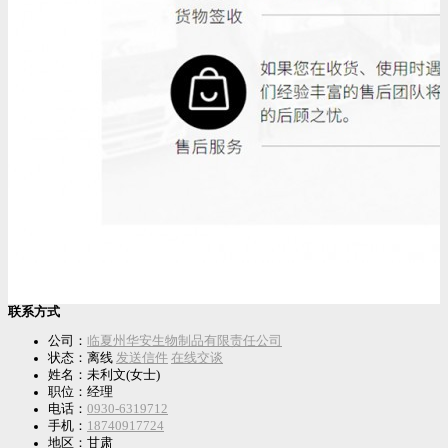
联系方式
公司：
临夏州华安生物制品有限责任公司
状态：
离线
发送信件
在线交谈
姓名：未利文(女士)
职位：经理
电话：
0930-6319712
手机：
18740917724
地区：甘肃