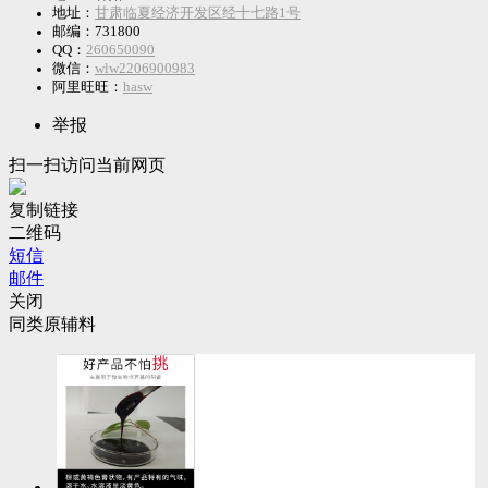
地址：
甘肃临夏经济开发区经十七路1号
邮编：731800
QQ：
260650090
微信：
wlw2206900983
阿里旺旺：
hasw
举报
扫一扫访问当前网页
复制链接
二维码
短信
邮件
关闭
同类原辅料