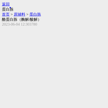
返回
蛋白胨
首页
>
原辅料
>
蛋白胨
酪蛋白胨（酶解/酸解）
2023-06-04 12:30
3780