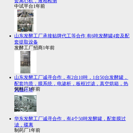
套离心机，液相检测
中试平台
1年前
山东发酵工厂承接贴牌代工等合作 有6吨发酵罐4套及配
套提取设备
发酵工厂招商
1年前
山东发酵工厂诚寻合作，有2台10吨，1台50台发酵罐，
配套均质，膜系统，电渗析，板框过滤，真空烘箱，热
饲料厂
1年前
风循环等
华东发酵工厂诚寻合作，有4个50吨发酵罐，配套膜过
滤，碟离
制药厂
1年前