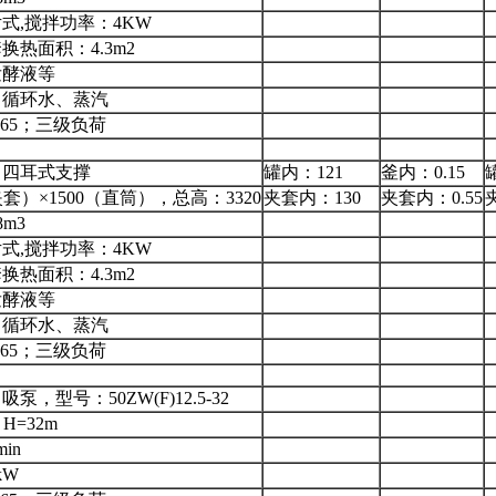
式,搅拌功率：4KW
换热面积：4.3m2
发酵液等
：循环水、蒸汽
P65；三级负荷
，四耳式支撑
罐内：121
釜内：0.15
（夹套）×1500（直筒），总高：3320
夹套内：130
夹套内：0.55
8m3
式,搅拌功率：4KW
换热面积：4.3m2
发酵液等
：循环水、蒸汽
P65；三级负荷
，型号：50ZW(F)12.5-32
，H=32m
min
kW