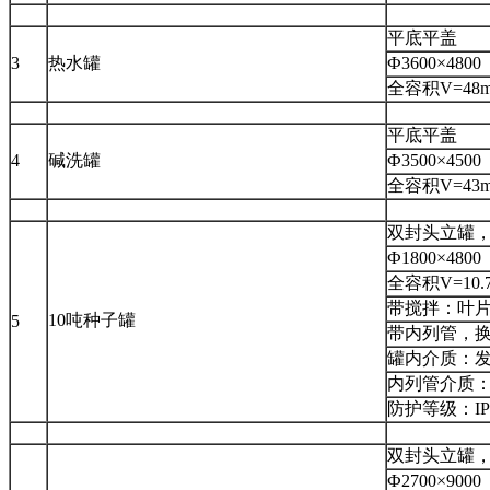
平底平盖
3
热水罐
Ф3600×48
全容积V=48m
平底平盖
4
碱洗罐
Ф3500×45
全容积V=43m
双封头立罐
Ф1800×48
全容积V=10.7
带搅拌：叶片
10吨种子罐
5
带内列管，换
罐内介质：
内列管介质：
防护等级：I
双封头立罐
Ф2700×90