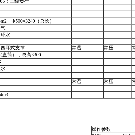
P65；三级负荷
器
m2；Ф500×3240（总长）
尾气
循环水
，四耳式支撑
常温
常压
00（直筒），总高3300
3
碱水
常温
常压
4m3
操作参数