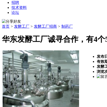
招聘
技术资料
论坛
首页
>
发酵工厂
>
发酵工厂招商
>
制药厂
华东发酵工厂诚寻合作，有4个
发布
有效
发酵
浏览