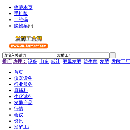
收藏本页
手机版
二维码
购物车
(
0
)
推广
热搜：
设备
山东
转让
酵母发酵
益生菌
发酵
发酵工厂
首页
仪器设备
行业服务
原辅料
生化试剂
发酵产品
行情
会议
资讯
发酵工厂