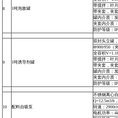
带搅拌：叶片
1吨泡敌罐
8
带夹套，夹套
罐内介质：
夹套内介质
防护等级：I
双封头立罐
Ф900/950
全容积V=1.1
带搅拌：叶片
1吨诱导剂罐
9
带夹套，夹套
罐内介质：
夹套内介质
防护等级：I
不锈钢离心自吸泵
Q=12.5m3/h
10
配料自吸泵
转速：2900r/
电机功率：4