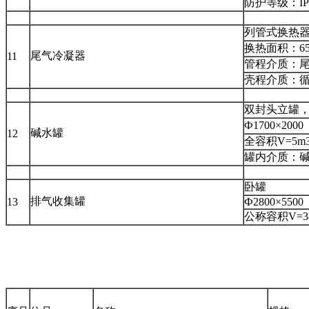
防护等级：I
列管式换热
换热面积：65
尾气冷凝器
11
管程介质：
壳程介质：
双封头立罐
Ф1700×20
碱水罐
12
全容积V=5m
罐内介质：
卧罐
排气收集罐
13
Ф2800×5500
公称容积V=3