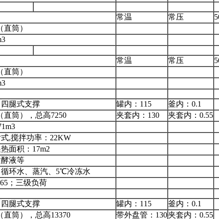
常温
常压
5
00（直筒）
3
常温
常压
5
00（直筒）
3
，四腿式支撑
罐内：115
釜内：0.1
00（直筒），总高7250
夹套内：130
夹套内：0.55
1m3
式,搅拌功率：22KW
热面积：17m2
发酵液等
循环水、蒸汽、5℃冷冻水
P65；三级负荷
，四腿式支撑
罐内：115
釜内：0.1
00（直筒），总高13370
带外盘管：130
夹套内：0.55