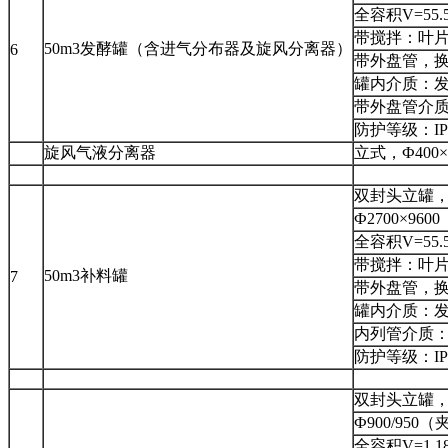
全容积V=55.
带搅拌：叶片
50m3发酵罐（含进气分布器及旋风分离器）
6
带外盘管，换
罐内介质：
带外盘管介质
防护等级：I
旋风气液分离器
立式，Ф400
双封头立罐
Ф2700×96
全容积V=55.
带搅拌：叶片
50m3补料罐
7
带外盘管，换
罐内介质：
内列管介质：
防护等级：I
双封头立罐
Ф900/950
全容积V=1.1