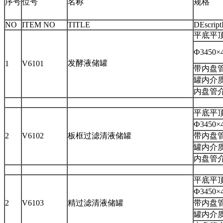
序号
位号
名称
规格
NO
ITEM NO
TITLE
DEs
crip
平底平顶
Ф3450×
发酵液储罐
1
V6101
带内盘管
罐内介
内盘管
平底平顶
Ф3450×
2
V6102
板框过滤清液储罐
带内盘管
罐内介
内盘管
平底平顶
Ф3450×
2
V6103
精过滤清液储罐
带内盘管
罐内介