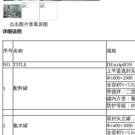
点击图片查看原图
详细说明
序号
名称
规格
NO
TITLE
DEs
criptION
上平盖底封
Ф1800×20
全容积V=5.9
配料罐
1
带搅拌：二层
罐内介质：
防护等级：I
双封头立罐
2
氨水罐
Ф1400×30
全容积V=5.0