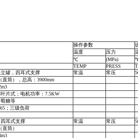
操作参数
温度
压力
(MPa)
℃
TEMP
PRESS
头立罐，四耳式支撑
常温
常压
5
00（直筒），总高：3900mm
2m3
叶片式；电机功率：7.5KW
葡萄糖等
P65；三级负荷
，四耳式支撑
常温
常压
5
00（直筒）
4m3