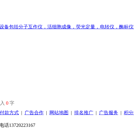
设备包括分子互作仪，活细胞成像，荧光定量，电转仪，酶标仪
输入
0
字
付款方式
|
广告合作
|
网站地图
|
排名推广
|
广告服务
|
积分
13720223167