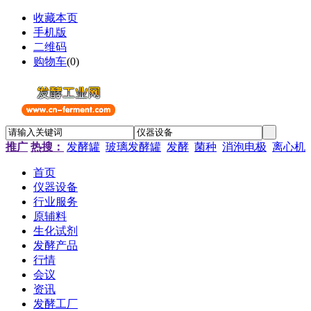
收藏本页
手机版
二维码
购物车
(
0
)
推广
热搜：
发酵罐
玻璃发酵罐
发酵
菌种
消泡电极
离心机
首页
仪器设备
行业服务
原辅料
生化试剂
发酵产品
行情
会议
资讯
发酵工厂