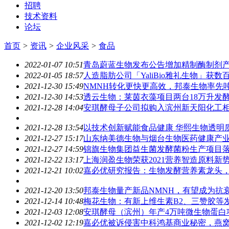
招聘
技术资料
论坛
首页
>
资讯
>
企业风采
>
食品
2022-01-07 10:51
青岛蔚蓝生物发布公告增加精制酶制剂
2022-01-05 18:57
人造脂肪公司「YaliBio雅礼生物」获
2021-12-30 15:49
NMNH转化更快更高效，邦泰生物率先
2021-12-30 14:53
透云生物：莱茵衣藻项目两台18万升发
2021-12-28 14:04
安琪酵母子公司拟购入滨州新天阳化工相
2021-12-28 13:54
以技术创新赋能食品健康 华熙生物透明
2021-12-27 15:17
山东纳美德生物与烟台生物医药健康产业
2021-12-27 14:59
锦旗生物集团益生菌发酵菌粉生产项目
2021-12-22 13:17
上海润盈生物荣获2021营养智造原料新
2021-12-21 10:02
嘉必优研究报告：生物发酵营养素龙头
2021-12-20 13:50
邦泰生物量产新品NMNH，有望成为抗
2021-12-14 10:48
梅花生物：有新上维生素B2、三赞胶等
2021-12-03 12:08
安琪酵母（滨州）年产4万吨微生物蛋白
2021-12-02 12:19
嘉必优被诉侵害中科鸿基商业秘密，燕