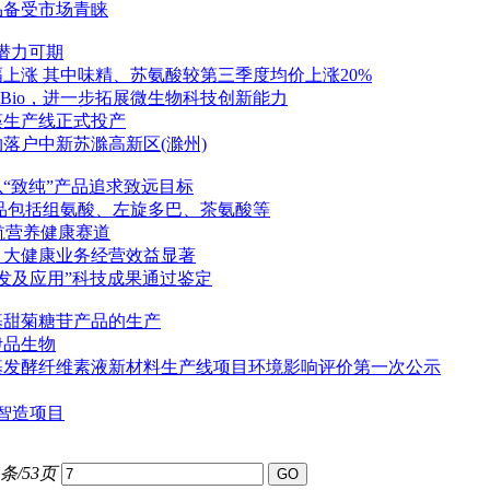
品备受市场青睐
潜力可期
上涨 其中味精、苏氨酸较第三季度均价上涨20%
s Bio，进一步拓展微生物科技创新能力
藻生产线正式投产
落户中新苏滁高新区(滁州)
“致纯”产品追求致远目标
品包括组氨酸、左旋多巴、茶氨酸等
航营养健康赛道
，大健康业务经营效益显著
发及应用”科技成果通过鉴定
基甜菊糖苷产品的生产
伊品生物
基发酵纤维素液新材料生产线项目环境影响评价第一次公示
醇智造项目
9条/53页