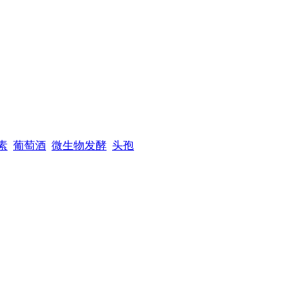
素
葡萄酒
微生物发酵
头孢