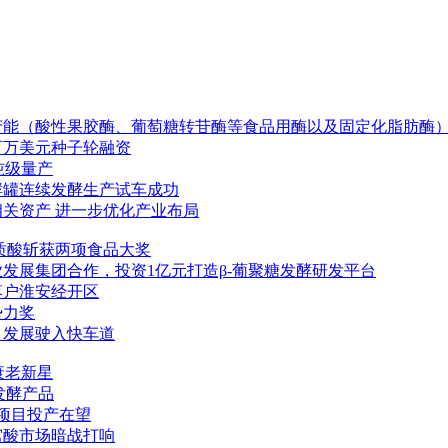
产能（酸性果胶酶、葡萄糖转苷酶等食品用酶以及固定化脂肪酶
数百万美元种子轮融资
吨级量产
酵罐连续发酵生产试车成功
关资产 进一步优化产业布局
质酸斩获两项食品大奖
发展集团合作，投资1亿元打造β-葡聚糖发酵研发平台
落户淮安经开区
势力奖
，发展驶入快车道
衰老新星
发酵产品
项目投产在望
窝酸市场暗战打响