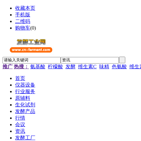
收藏本页
手机版
二维码
购物车
(
0
)
推广
热搜：
氨基酸
柠檬酸
发酵
维生素C
味精
色氨酸
维生
首页
仪器设备
行业服务
原辅料
生化试剂
发酵产品
行情
会议
资讯
发酵工厂