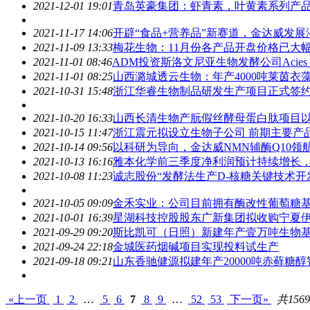
2021-12-01 19:01
青岛英豪集团：虾青素，叶黄素系列产
2021-11-17 14:06
开辟“食品+营养品”新赛道，金达威发展
2021-11-09 13:33
梅花生物：11月份各产品开盘价格已大幅
2021-11-01 08:46
ADM投资斯洛文尼亚生物发酵公司Acie
2021-11-01 08:25
山西潞城透云生物：年产4000吨莱茵衣
2021-10-31 15:48
浙江华睿生物制品研发生产项目正式签约
2021-10-20 16:33
山西长清生物产朊假丝酵母蛋白肽项目以
2021-10-15 11:47
浙江震元拟设立生物子公司 前期主要产
2021-10-14 09:56
以科研为导向，金达威NMN辅酶Q10领
2021-10-13 16:16
雅本化学前三季度净利润预计持续增长
2021-10-08 11:23
诚志股份“发酵法生产D-核糖关键技术开
2021-10-05 09:09
金禾实业：公司目前拥有酶改性葡萄糖
2021-10-01 16:39
星湖科技控股股东广新集团拟收购宁夏
2021-09-29 09:20
斯比凯可（日照）新建年产壹万吨生物
2021-09-24 22:18
金城医药烟碱项目实现投料试生产
2021-09-18 09:21
山东香驰健源拟建年产20000吨赤藓糖
«上一页
1
2
…
5
6
7
8
9
…
52
53
下一页»
共156