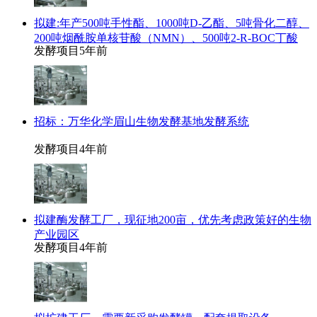
拟建:年产500吨手性酯、1000吨D-乙酯、5吨骨化二醇、
200吨烟酰胺单核苷酸（NMN）、500吨2-R-BOC丁酸
发酵项目
5年前
招标：万华化学眉山生物发酵基地发酵系统
发酵项目
4年前
拟建酶发酵工厂，现征地200亩，优先考虑政策好的生物
产业园区
发酵项目
4年前