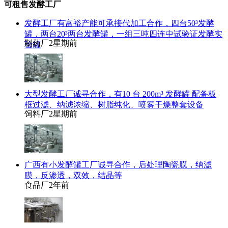
可租售发酵工厂
发酵工厂有富裕产能可承接代加工合作，四台50³发酵
罐，两台20³两台发酵罐，一组三吨四连中试验证发酵实
制药厂
2星期前
验罐
大型发酵工厂诚寻合作，有10 台 200m³ 发酵罐 配备板
框过滤、纳滤浓缩、树脂纯化、喷雾干燥整套设备
饲料厂
2星期前
广西有小发酵罐工厂诚寻合作，后处理陶瓷膜，纳滤
膜，反渗透，双效，结晶等
食品厂
2年前