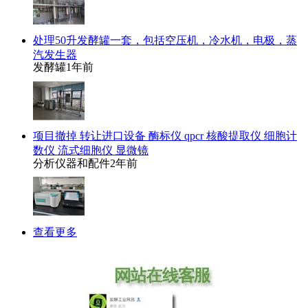
处理50升发酵罐一套，包括空压机，冷水机，电极，蒸
汽发生器
发酵罐
1年前
项目撤掉 转让进口设备 酶标仪 qpcr 核酸提取仪 细胞计
数仪 流式细胞仪 显微镜
分析仪器和配件
2年前
查看更多