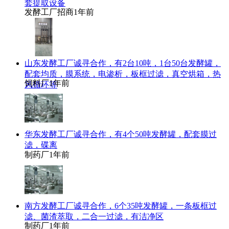
套提取设备
发酵工厂招商
1年前
山东发酵工厂诚寻合作，有2台10吨，1台50台发酵罐，
配套均质，膜系统，电渗析，板框过滤，真空烘箱，热
饲料厂
1年前
风循环等
华东发酵工厂诚寻合作，有4个50吨发酵罐，配套膜过
滤，碟离
制药厂
1年前
南方发酵工厂诚寻合作，6个35吨发酵罐，一条板框过
滤、菌渣萃取，二合一过滤，有洁净区
制药厂
1年前