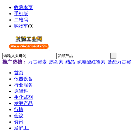
收藏本页
手机版
二维码
购物车
(
0
)
推广
热搜：
万古霉素
胰岛素
结晶
硫氰酸红霉素
盐酸万古霉
首页
仪器设备
行业服务
原辅料
生化试剂
发酵产品
行情
会议
资讯
发酵工厂