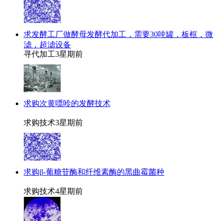
求发酵工厂做酵母发酵代加工，需要30吨罐，板框，微
滤，超滤设备
寻代加工
3星期前
求购次黄嘌呤的发酵技术
求购技术
3星期前
求购β-葡糖苷酶和纤维素酶的黑曲霉菌种
求购技术
4星期前