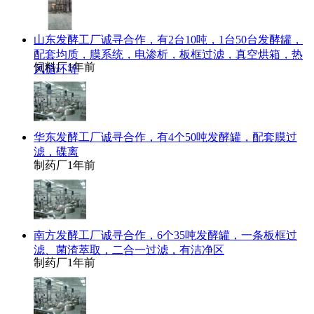
山东发酵工厂诚寻合作，有2台10吨，1台50台发酵罐，
配套均质，膜系统，电渗析，板框过滤，真空烘箱，热
饲料厂
1年前
风循环等
华东发酵工厂诚寻合作，有4个50吨发酵罐，配套膜过
滤，碟离
制药厂
1年前
南方发酵工厂诚寻合作，6个35吨发酵罐，一条板框过
滤、菌渣萃取，二合一过滤，有洁净区
制药厂
1年前