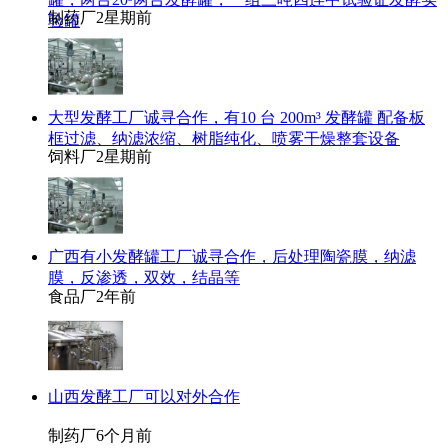
制药厂
2星期前
验罐
大型发酵工厂诚寻合作，有10 台 200m³ 发酵罐 配备板
框过滤、纳滤浓缩、树脂纯化、喷雾干燥整套设备
饲料厂
2星期前
广西有小发酵罐工厂诚寻合作，后处理陶瓷膜，纳滤
膜，反渗透，双效，结晶等
食品厂
2年前
山西发酵工厂可以对外合作
制药厂
6个月前