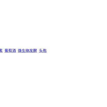
素
葡萄酒
微生物发酵
头孢