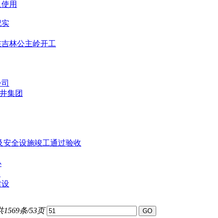
入使用
纪实
在吉林公主岭开工
公司
古井集团
评及安全设施竣工通过验收
心
"
建设
共1569条/53页