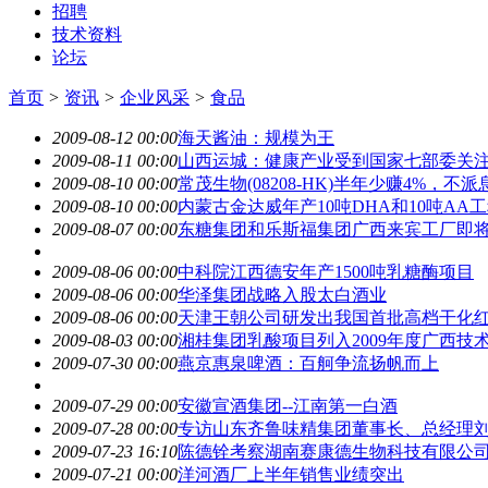
招聘
技术资料
论坛
首页
>
资讯
>
企业风采
>
食品
2009-08-12 00:00
海天酱油：规模为王
2009-08-11 00:00
山西运城：健康产业受到国家七部委关
2009-08-10 00:00
常茂生物(08208-HK)半年少赚4%，不派
2009-08-10 00:00
内蒙古金达威年产10吨DHA和10吨AA
2009-08-07 00:00
东糖集团和乐斯福集团广西来宾工厂即
2009-08-06 00:00
中科院江西德安年产1500吨乳糖酶项目
2009-08-06 00:00
华泽集团战略入股太白酒业
2009-08-06 00:00
天津王朝公司研发出我国首批高档干化
2009-08-03 00:00
湘桂集团乳酸项目列入2009年度广西技
2009-07-30 00:00
燕京惠泉啤酒：百舸争流扬帆而上
2009-07-29 00:00
安徽宣酒集团--江南第一白酒
2009-07-28 00:00
专访山东齐鲁味精集团董事长、总经理
2009-07-23 16:10
陈德铨考察湖南赛康德生物科技有限公
2009-07-21 00:00
洋河酒厂上半年销售业绩突出