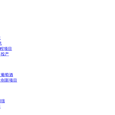
注
息
工程项目
将投产
红葡萄酒
术创新项目
刘强
司