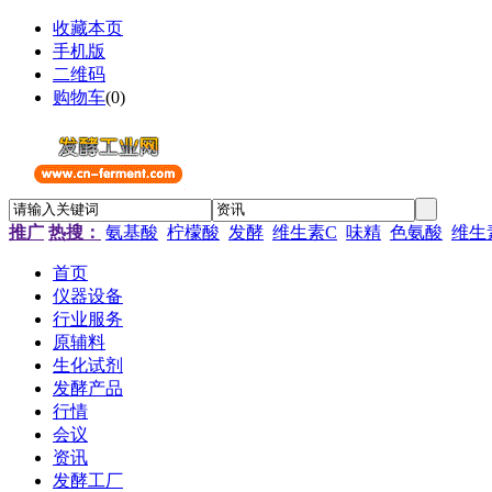
收藏本页
手机版
二维码
购物车
(
0
)
推广
热搜：
氨基酸
柠檬酸
发酵
维生素C
味精
色氨酸
维生
首页
仪器设备
行业服务
原辅料
生化试剂
发酵产品
行情
会议
资讯
发酵工厂