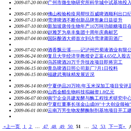
2009-07-20 00:00
广州市微生物研究所科学城中试基地投
2009-07-16 00:00
佛山检验检疫局帮扶百威啤酒顺利出口
2009-07-13 00:00
雪津啤酒不断创新品牌形象日益提升
2009-07-10 00:00
新加坡唐传生物年产10万吨功能糖项目
2009-07-10 00:00
赵雅芝为阜丰集团十周年庆典献艺
2009-07-04 00:00
国际酿酒大师首次到访雪津莆田酒厂
2009-07-02 00:00
酒香飘云溪——记泸州巴蜀液酒业有限
2009-06-24 00:00
复旦大学经济学教授史正富4.65亿入股
2009-06-24 00:00
乌苏啤酒20万千升技改项目即将完工
2009-06-15 00:00
青岛啤酒日照公司新厂7月1日投料
2009-06-15 00:00
福建武夷味精发展近况
2009-06-14 00:00
宁夏伊品20万吨/年玉米深加工项目安
2009-06-09 00:00
山西金醋生物科技拟融资1.8亿元
2009-06-07 00:00
南宁企业共建发酵与酶工程技术研究中
2009-06-03 00:00
宁夏红董事长张金山成09"十大创业领袖
2009-06-01 00:00
云南万芳生物发酵酶制剂基地项目开工
«上一页
1
2
…
47
48
49
50
51
…
52
53
下一页»