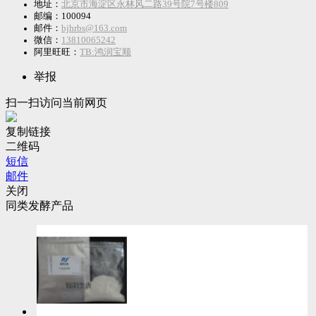
地址：
北京市海淀区永林风二路39号院7号楼809
邮编：100094
邮件：
bjhrbs@163.com
微信：
13810065242
阿里旺旺：
TB:鸿润宝顺
举报
扫一扫访问当前网页
复制链接
二维码
短信
邮件
关闭
同类发酵产品