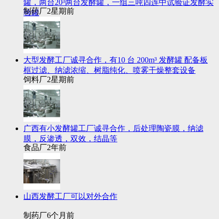
罐，两台20³两台发酵罐，一组三吨四连中试验证发酵实
制药厂
2星期前
验罐
大型发酵工厂诚寻合作，有10 台 200m³ 发酵罐 配备板
框过滤、纳滤浓缩、树脂纯化、喷雾干燥整套设备
饲料厂
2星期前
广西有小发酵罐工厂诚寻合作，后处理陶瓷膜，纳滤
膜，反渗透，双效，结晶等
食品厂
2年前
山西发酵工厂可以对外合作
制药厂
6个月前