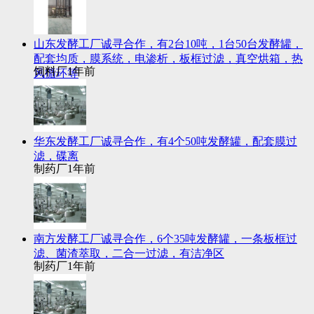
山东发酵工厂诚寻合作，有2台10吨，1台50台发酵罐，
配套均质，膜系统，电渗析，板框过滤，真空烘箱，热
饲料厂
1年前
风循环等
华东发酵工厂诚寻合作，有4个50吨发酵罐，配套膜过
滤，碟离
制药厂
1年前
南方发酵工厂诚寻合作，6个35吨发酵罐，一条板框过
滤、菌渣萃取，二合一过滤，有洁净区
制药厂
1年前