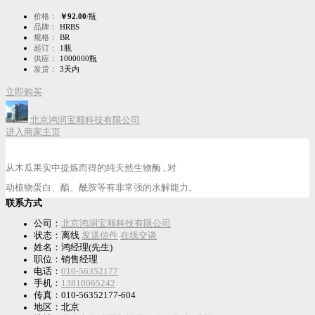
价格：
￥92.00
/瓶
品牌：
HRBS
规格：
BR
起订：
1瓶
供应：
1000000瓶
发货：
3天内
立即购买
北京鸿润宝顺科技有限公司
进入商家主页
从木瓜果实中提炼而得的纯天然生物酶 , 对
动植物蛋白、酯、酰胺等有非常强的水解能力。
联系方式
公司：
北京鸿润宝顺科技有限公司
状态：
离线
发送信件
在线交谈
姓名：鸿经理(先生)
职位：销售经理
电话：
010-56352177
手机：
13810065242
传真：010-56352177-604
地区：北京