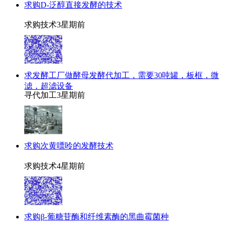
求购D-泛醇直接发酵的技术
求购技术
3星期前
求发酵工厂做酵母发酵代加工，需要30吨罐，板框，微
滤，超滤设备
寻代加工
3星期前
求购次黄嘌呤的发酵技术
求购技术
4星期前
求购β-葡糖苷酶和纤维素酶的黑曲霉菌种