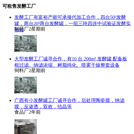
可租售发酵工厂
发酵工厂有富裕产能可承接代加工合作，四台50³发酵
罐，两台20³两台发酵罐，一组三吨四连中试验证发酵实
制药厂
2星期前
验罐
大型发酵工厂诚寻合作，有10 台 200m³ 发酵罐 配备板
框过滤、纳滤浓缩、树脂纯化、喷雾干燥整套设备
饲料厂
2星期前
广西有小发酵罐工厂诚寻合作，后处理陶瓷膜，纳滤
膜，反渗透，双效，结晶等
食品厂
2年前