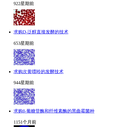
92
2星期前
求购D-泛醇直接发酵的技术
65
3星期前
求购次黄嘌呤的发酵技术
94
4星期前
求购β-葡糖苷酶和纤维素酶的黑曲霉菌种
115
1个月前