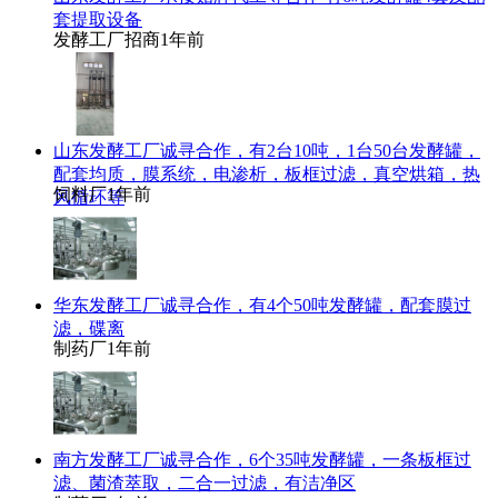
套提取设备
发酵工厂招商
1年前
山东发酵工厂诚寻合作，有2台10吨，1台50台发酵罐，
配套均质，膜系统，电渗析，板框过滤，真空烘箱，热
饲料厂
1年前
风循环等
华东发酵工厂诚寻合作，有4个50吨发酵罐，配套膜过
滤，碟离
制药厂
1年前
南方发酵工厂诚寻合作，6个35吨发酵罐，一条板框过
滤、菌渣萃取，二合一过滤，有洁净区