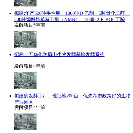
拟建:年产500吨手性酯、1000吨D-乙酯、5吨骨化二醇、
200吨烟酰胺单核苷酸（NMN）、500吨2-R-BOC丁酸
发酵项目
5年前
招标：万华化学眉山生物发酵基地发酵系统
发酵项目
4年前
拟建酶发酵工厂，现征地200亩，优先考虑政策好的生物
产业园区
发酵项目
4年前