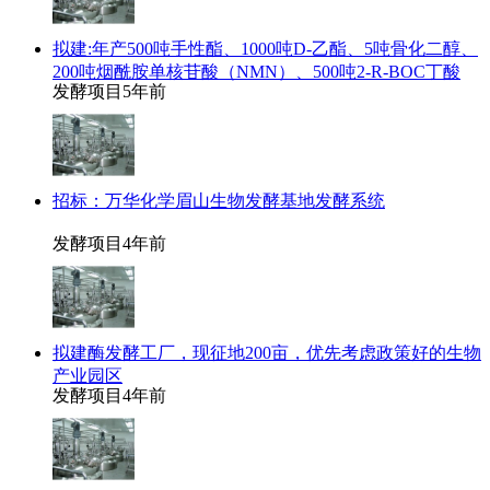
拟建:年产500吨手性酯、1000吨D-乙酯、5吨骨化二醇、
200吨烟酰胺单核苷酸（NMN）、500吨2-R-BOC丁酸
发酵项目
5年前
招标：万华化学眉山生物发酵基地发酵系统
发酵项目
4年前
拟建酶发酵工厂，现征地200亩，优先考虑政策好的生物
产业园区
发酵项目
4年前