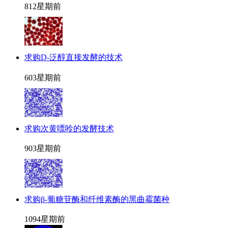
81
2星期前
求购D-泛醇直接发酵的技术
60
3星期前
求购次黄嘌呤的发酵技术
90
3星期前
求购β-葡糖苷酶和纤维素酶的黑曲霉菌种
109
4星期前