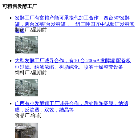
可租售发酵工厂
发酵工厂有富裕产能可承接代加工合作，四台50³发酵
罐，两台20³两台发酵罐，一组三吨四连中试验证发酵实
制药厂
2星期前
验罐
大型发酵工厂诚寻合作，有10 台 200m³ 发酵罐 配备板
框过滤、纳滤浓缩、树脂纯化、喷雾干燥整套设备
饲料厂
2星期前
广西有小发酵罐工厂诚寻合作，后处理陶瓷膜，纳滤
膜，反渗透，双效，结晶等
食品厂
2年前