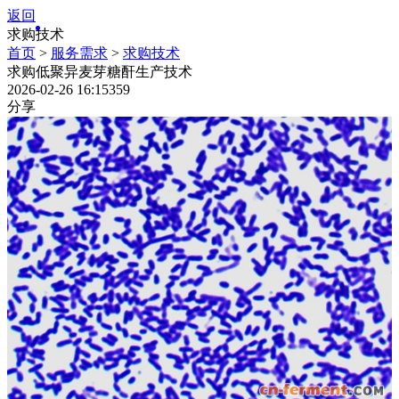
返回
求购技术
首页
>
服务需求
>
求购技术
求购低聚异麦芽糖酐生产技术
2026-02-26 16:15
359
分享