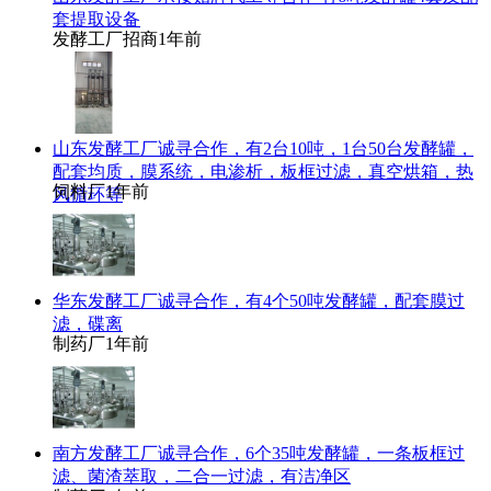
套提取设备
发酵工厂招商
1年前
山东发酵工厂诚寻合作，有2台10吨，1台50台发酵罐，
配套均质，膜系统，电渗析，板框过滤，真空烘箱，热
饲料厂
1年前
风循环等
华东发酵工厂诚寻合作，有4个50吨发酵罐，配套膜过
滤，碟离
制药厂
1年前
南方发酵工厂诚寻合作，6个35吨发酵罐，一条板框过
滤、菌渣萃取，二合一过滤，有洁净区