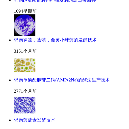
109
4星期前
求购裸藻，盐藻，金黄小球藻的发酵技术
315
1个月前
求购单磷酸腺苷二钠(AMP•2Na)的酶法生产技术
277
1个月前
求购藻蓝素发酵技术