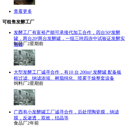
查看更多
可租售发酵工厂
发酵工厂有富裕产能可承接代加工合作，四台50³发酵
罐，两台20³两台发酵罐，一组三吨四连中试验证发酵实
制药厂
2星期前
验罐
大型发酵工厂诚寻合作，有10 台 200m³ 发酵罐 配备板
框过滤、纳滤浓缩、树脂纯化、喷雾干燥整套设备
饲料厂
2星期前
广西有小发酵罐工厂诚寻合作，后处理陶瓷膜，纳滤
膜，反渗透，双效，结晶等
食品厂
2年前