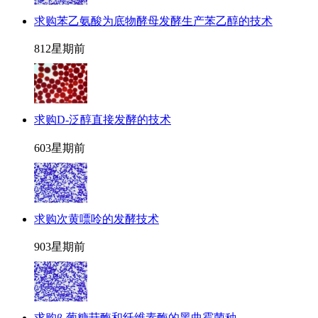
求购苯乙氨酸为底物酵母发酵生产苯乙醇的技术
81
2星期前
求购D-泛醇直接发酵的技术
60
3星期前
求购次黄嘌呤的发酵技术
90
3星期前
求购β-葡糖苷酶和纤维素酶的黑曲霉菌种