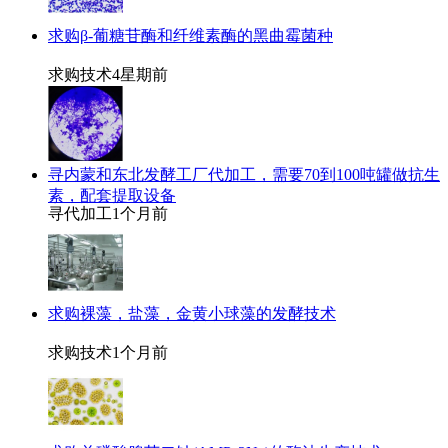
求购β-葡糖苷酶和纤维素酶的黑曲霉菌种
求购技术
4星期前
寻内蒙和东北发酵工厂代加工，需要70到100吨罐做抗生
素，配套提取设备
寻代加工
1个月前
求购裸藻，盐藻，金黄小球藻的发酵技术
求购技术
1个月前