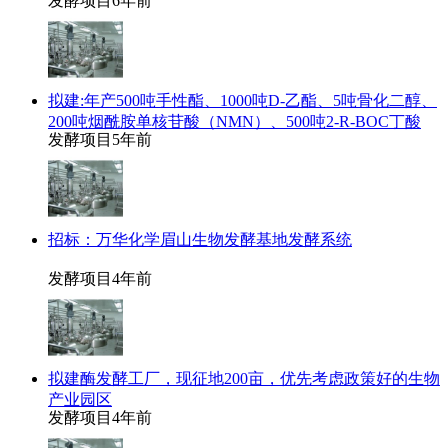
发酵项目
6年前
拟建:年产500吨手性酯、1000吨D-乙酯、5吨骨化二醇、
200吨烟酰胺单核苷酸（NMN）、500吨2-R-BOC丁酸
发酵项目
5年前
招标：万华化学眉山生物发酵基地发酵系统
发酵项目
4年前
拟建酶发酵工厂，现征地200亩，优先考虑政策好的生物
产业园区
发酵项目
4年前