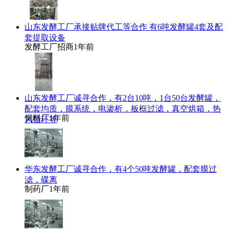
山东发酵工厂承接贴牌代工等合作 有6吨发酵罐4套及配
套提取设备
发酵工厂招商
1年前
山东发酵工厂诚寻合作，有2台10吨，1台50台发酵罐，
配套均质，膜系统，电渗析，板框过滤，真空烘箱，热
饲料厂
1年前
风循环等
华东发酵工厂诚寻合作，有4个50吨发酵罐，配套膜过
滤，碟离
制药厂
1年前