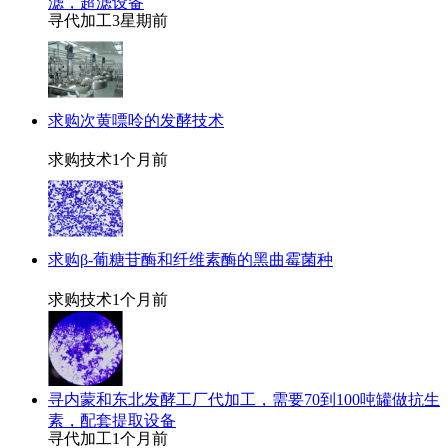
滤，超滤设备
寻代加工
3星期前
求购次黄嘌呤的发酵技术
求购技术
1个月前
求购β-葡糖苷酶和纤维素酶的黑曲霉菌种
求购技术
1个月前
寻内蒙和东北发酵工厂代加工，需要70到100吨罐做抗生
素，配套提取设备
寻代加工
1个月前