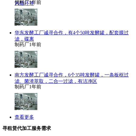
饲料厂
1年前
风循环等
华东发酵工厂诚寻合作，有4个50吨发酵罐，配套膜过
滤，碟离
制药厂
1年前
南方发酵工厂诚寻合作，6个35吨发酵罐，一条板框过
滤、菌渣萃取，二合一过滤，有洁净区
制药厂
1年前
查看更多
寻租赁代加工服务需求