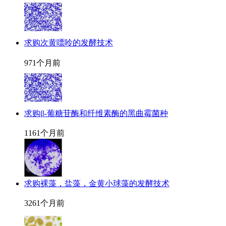
求购次黄嘌呤的发酵技术
97
1个月前
求购β-葡糖苷酶和纤维素酶的黑曲霉菌种
116
1个月前
求购裸藻，盐藻，金黄小球藻的发酵技术
326
1个月前