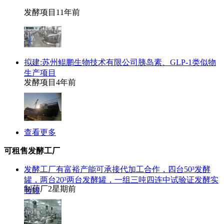
发酵项目
11年前
拟建:苏州鲲鹏生物技术有限公司胰岛素、GLP-1类似物
生产项目
发酵项目
4年前
查看更多
可租售发酵工厂
发酵工厂有富裕产能可承接代加工合作，四台50³发酵
罐，两台20³两台发酵罐，一组三吨四连中试验证发酵实
制药厂
2星期前
验罐