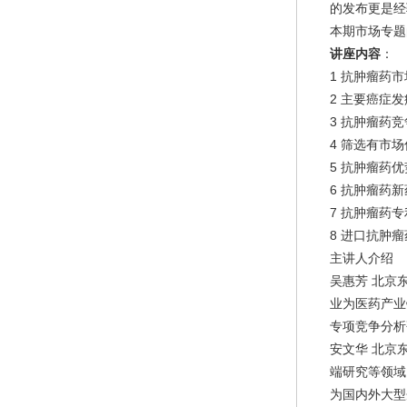
的发布更是经
本期市场专题
讲座内容
：
1 抗肿瘤药
2 主要癌症
3 抗肿瘤药
4 筛选有市
5 抗肿瘤药
6 抗肿瘤药
7 抗肿瘤药
8 进口抗肿
主讲人介绍
吴惠芳 北京
业为医药产业
专项竞争分析
安文华 北京
端研究等领域
为国内外大型