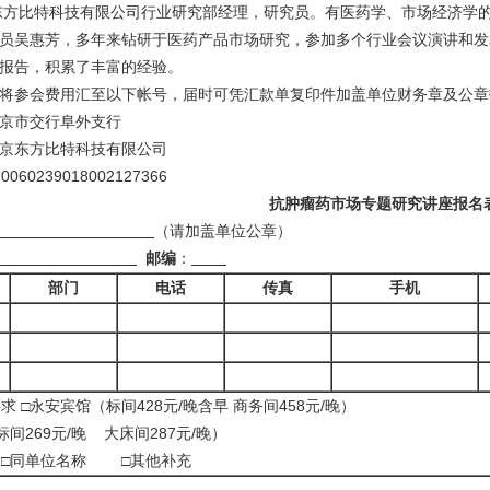
东方比特科技有限公司行业研究部经理，研究员。有医药学、市场经济学的
员吴惠芳，多年来钻研于医药产品市场研究，参加多个行业会议演讲和发
报告，积累了丰富的经验。
将参会费用汇至以下帐号，届时可凭汇款单复印件加盖单位财务章及公章
京市交行阜外支行
京东方比特科技有限公司
10060239018002127366
抗肿瘤药市场专题研究讲座报名
（请加盖单位公章）
邮编
：
部门
电话
传真
手机
求 □永安宾馆（标间
428元/晚含早 商务间458元/晚）
标间
269元/晚
大床间287元/晚）
 □同单位名称
□其他补充