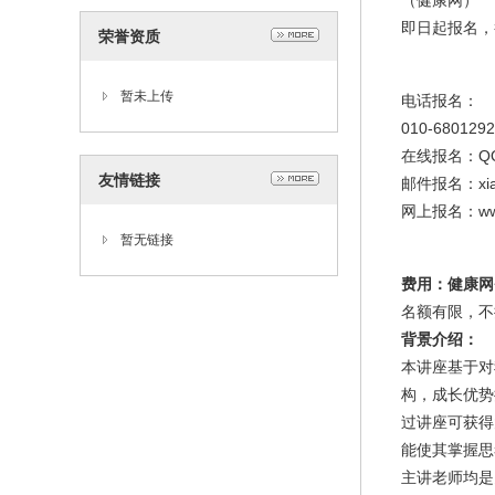
（健康网）
即日起报名，截
荣誉资质
暂未上传
电话报名：
010-680129
在线报名：QQ
友情链接
邮件报名：
xi
网上报名：
ww
暂无链接
费用：健康网
名额有限，不
背景介绍：
本讲座基于对
构，成长优势
过讲座可获得
能使其掌握思
主讲老师均是