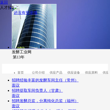
返回
人才招聘
还没有登录哦
发酵工业网
第13年
首页
公司介绍
供应产品
供应设备
供应原料
供应
招聘经验丰富的发酵车间主任（常州）
面议
招聘提取车间负责人（甘肃）
面议
招聘发酵总监，分离纯化总监（福州）
面议