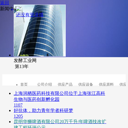
返回
新闻中心
还没有登录哦
发酵工业网
第13年
首页
公司介绍
供应产品
供应设备
供应原料
供应
上海润栖医药科技有限公司位于上海张江高科
生物与医药创新孵化园
1107
好抗体，助力青年学者科研梦
1205
昆明华狮啤酒有限公司20万千升/年啤酒技改扩
建工程环评公示