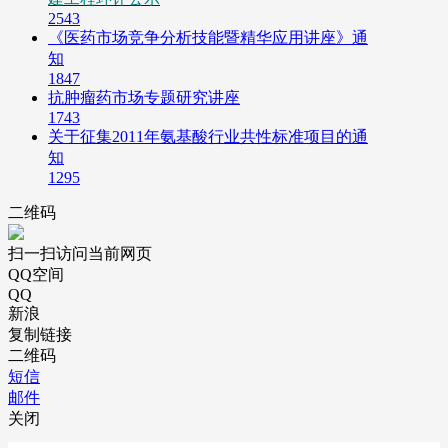
2543
《医药市场竞争分析技能暨精华应用讲座》通
知
1847
抗肿瘤药市场专题研究讲座
1743
关于征集2011年氨基酸行业共性标准项目的通
知
1295
二维码
扫一扫访问当前网页
QQ空间
QQ
新浪
复制链接
二维码
短信
邮件
关闭