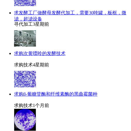
求发酵工厂做酵母发酵代加工，需要30吨罐，板框，微
滤，超滤设备
寻代加工
3星期前
求购次黄嘌呤的发酵技术
求购技术
4星期前
求购β-葡糖苷酶和纤维素酶的黑曲霉菌种
求购技术
1个月前