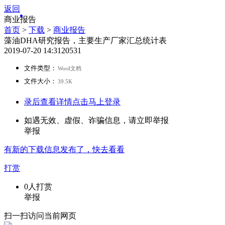
返回
商业报告
首页
>
下载
>
商业报告
藻油DHA研究报告，主要生产厂家汇总统计表
2019-07-20 14:31
2053
1
文件类型：
Word文档
文件大小：
39.5K
录后查看详情
点击马上登录
如遇无效、虚假、诈骗信息，请立即举报
举报
有新的
下载
信息发布了，快去看看
打赏
0
人打赏
举报
扫一扫访问当前网页