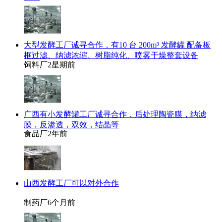
大型发酵工厂诚寻合作，有10 台 200m³ 发酵罐 配备板
框过滤、纳滤浓缩、树脂纯化、喷雾干燥整套设备
饲料厂
2星期前
广西有小发酵罐工厂诚寻合作，后处理陶瓷膜，纳滤
膜，反渗透，双效，结晶等
食品厂
2年前
山西发酵工厂可以对外合作
制药厂
6个月前