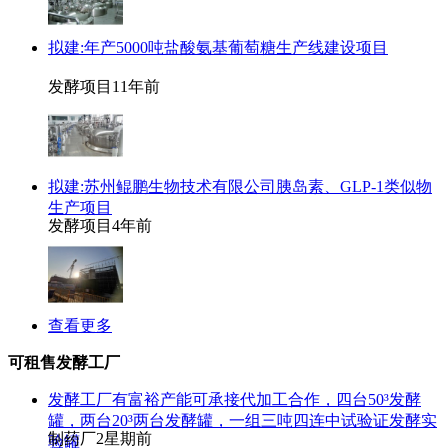
拟建:年产5000吨盐酸氨基葡萄糖生产线建设项目
发酵项目
11年前
拟建:苏州鲲鹏生物技术有限公司胰岛素、GLP-1类似物
生产项目
发酵项目
4年前
查看更多
可租售发酵工厂
发酵工厂有富裕产能可承接代加工合作，四台50³发酵
罐，两台20³两台发酵罐，一组三吨四连中试验证发酵实
制药厂
2星期前
验罐