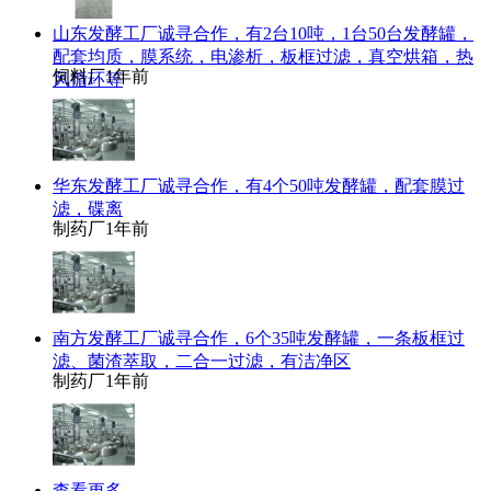
山东发酵工厂诚寻合作，有2台10吨，1台50台发酵罐，
配套均质，膜系统，电渗析，板框过滤，真空烘箱，热
饲料厂
1年前
风循环等
华东发酵工厂诚寻合作，有4个50吨发酵罐，配套膜过
滤，碟离
制药厂
1年前
南方发酵工厂诚寻合作，6个35吨发酵罐，一条板框过
滤、菌渣萃取，二合一过滤，有洁净区
制药厂
1年前
查看更多