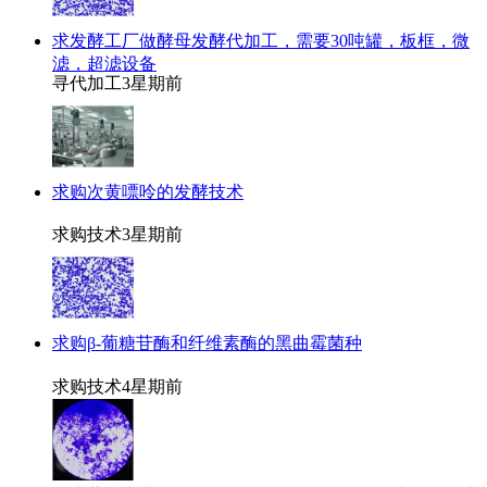
求发酵工厂做酵母发酵代加工，需要30吨罐，板框，微
滤，超滤设备
寻代加工
3星期前
求购次黄嘌呤的发酵技术
求购技术
3星期前
求购β-葡糖苷酶和纤维素酶的黑曲霉菌种
求购技术
4星期前