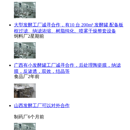
大型发酵工厂诚寻合作，有10 台 200m³ 发酵罐 配备板
框过滤、纳滤浓缩、树脂纯化、喷雾干燥整套设备
饲料厂
2星期前
广西有小发酵罐工厂诚寻合作，后处理陶瓷膜，纳滤
膜，反渗透，双效，结晶等
食品厂
2年前
山西发酵工厂可以对外合作
制药厂
6个月前