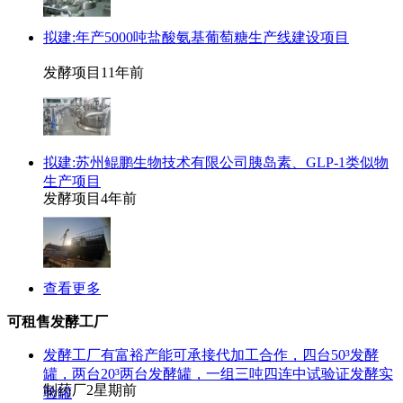
拟建:年产5000吨盐酸氨基葡萄糖生产线建设项目
发酵项目
11年前
拟建:苏州鲲鹏生物技术有限公司胰岛素、GLP-1类似物
生产项目
发酵项目
4年前
查看更多
可租售发酵工厂
发酵工厂有富裕产能可承接代加工合作，四台50³发酵
罐，两台20³两台发酵罐，一组三吨四连中试验证发酵实
制药厂
2星期前
验罐