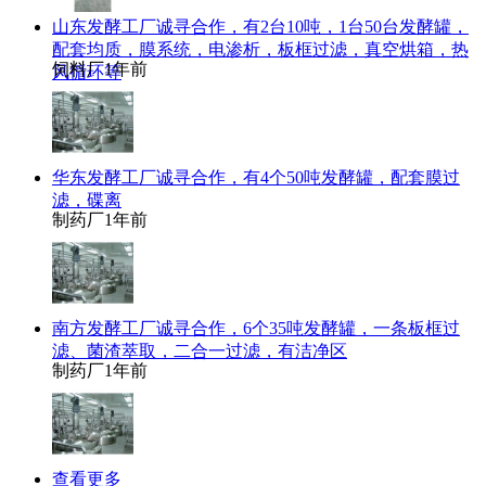
山东发酵工厂诚寻合作，有2台10吨，1台50台发酵罐，
配套均质，膜系统，电渗析，板框过滤，真空烘箱，热
饲料厂
1年前
风循环等
华东发酵工厂诚寻合作，有4个50吨发酵罐，配套膜过
滤，碟离
制药厂
1年前
南方发酵工厂诚寻合作，6个35吨发酵罐，一条板框过
滤、菌渣萃取，二合一过滤，有洁净区
制药厂
1年前
查看更多