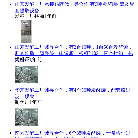
山东发酵工厂承接贴牌代工等合作 有6吨发酵罐4套及配
套提取设备
发酵工厂招商
1年前
山东发酵工厂诚寻合作，有2台10吨，1台50台发酵罐，
配套均质，膜系统，电渗析，板框过滤，真空烘箱，热
饲料厂
1年前
风循环等
华东发酵工厂诚寻合作，有4个50吨发酵罐，配套膜过
滤，碟离
制药厂
1年前
南方发酵工厂诚寻合作，6个35吨发酵罐，一条板框过