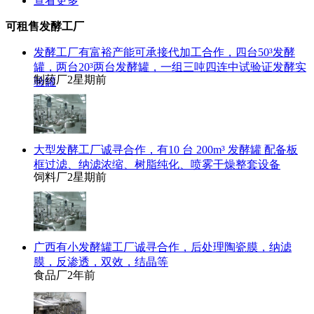
查看更多
可租售发酵工厂
发酵工厂有富裕产能可承接代加工合作，四台50³发酵
罐，两台20³两台发酵罐，一组三吨四连中试验证发酵实
制药厂
2星期前
验罐
大型发酵工厂诚寻合作，有10 台 200m³ 发酵罐 配备板
框过滤、纳滤浓缩、树脂纯化、喷雾干燥整套设备
饲料厂
2星期前
广西有小发酵罐工厂诚寻合作，后处理陶瓷膜，纳滤
膜，反渗透，双效，结晶等
食品厂
2年前