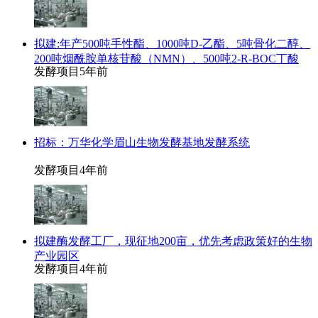
拟建:年产500吨手性酯、1000吨D-乙酯、5吨骨化二醇、
200吨烟酰胺单核苷酸（NMN）、500吨2-R-BOC丁酸
发酵项目
5年前
招标：万华化学眉山生物发酵基地发酵系统
发酵项目
4年前
拟建酶发酵工厂，现征地200亩，优先考虑政策好的生物
产业园区
发酵项目
4年前