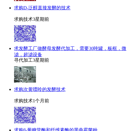
求购D-泛醇直接发酵的技术
求购技术
3星期前
求发酵工厂做酵母发酵代加工，需要30吨罐，板框，微
滤，超滤设备
寻代加工
3星期前
求购次黄嘌呤的发酵技术
求购技术
1个月前
求购β-葡糖苷酶和纤维素酶的黑曲霉菌种