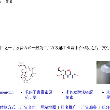
：
510
之一，收费方式一般为工厂在发酵工业网中介成功之后，支付10
omycin
求购子囊霉素原
求购发酵法链脲
药，要
菌素
星
付款方式
|
广告合作
|
网站地图
|
排名推广
|
广告服务
|
积分