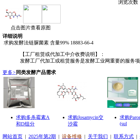
浏览次数
点击图片查看原图
详细说明
求购发酵法链脲菌素 含量99% 18883-66-4
【工厂租赁或代加工中介收费说明】：
发酵工厂代加工或租赁服务是发酵工业网重要的服务项目
更多
>
同类发酵产品需求
求购多杀霉素A
求购Josamycin交
求购Parom
(sul
和D组分
沙霉
网站首页
|
2025年第2期
|
设备维修
|
关于我们
|
联系方式
|