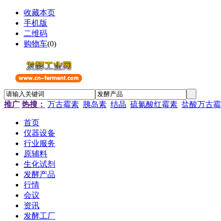
收藏本页
手机版
二维码
购物车
(
0
)
推广
热搜：
万古霉素
胰岛素
结晶
硫氰酸红霉素
盐酸万古霉
首页
仪器设备
行业服务
原辅料
生化试剂
发酵产品
行情
会议
资讯
发酵工厂