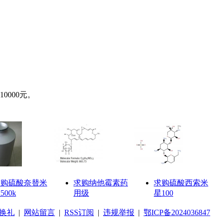
000元。
求购硫酸奈替米
求购纳他霉素药
求购硫酸西索米
500k
用级
星100
换礼
|
网站留言
|
RSS订阅
|
违规举报
|
鄂ICP备2024036847