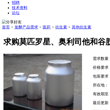
招聘
技术资料
论坛
首页
>
发酵产品需求
>
医药
>
抗生素
>
其他抗生素
求购莫匹罗星、奥利司他和谷
需求数量
价格要求
包装要求
所在地：
有效期至
最后更新