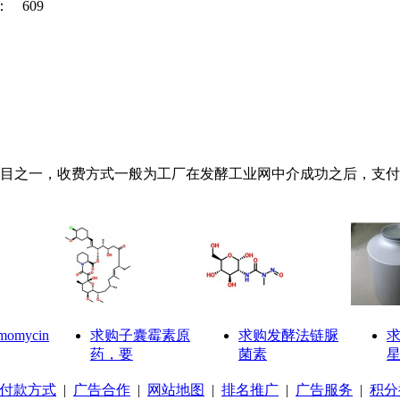
：
609
之一，收费方式一般为工厂在发酵工业网中介成功之后，支付10
omycin
求购子囊霉素原
求购发酵法链脲
药，要
菌素
星
付款方式
|
广告合作
|
网站地图
|
排名推广
|
广告服务
|
积分