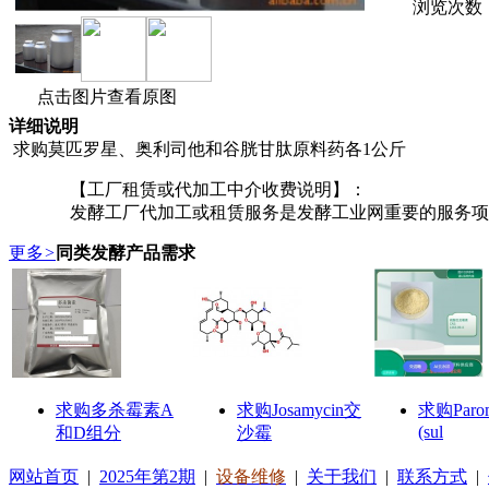
浏览次数
点击图片查看原图
详细说明
求购莫匹罗星、奥利司他和谷胱甘肽原料药各1公斤
【工厂租赁或代加工中介收费说明】：
发酵工厂代加工或租赁服务是发酵工业网重要的服务项目
更多
>
同类发酵产品需求
求购多杀霉素A
求购Josamycin交
求购Parom
(sul
和D组分
沙霉
网站首页
|
2025年第2期
|
设备维修
|
关于我们
|
联系方式
|