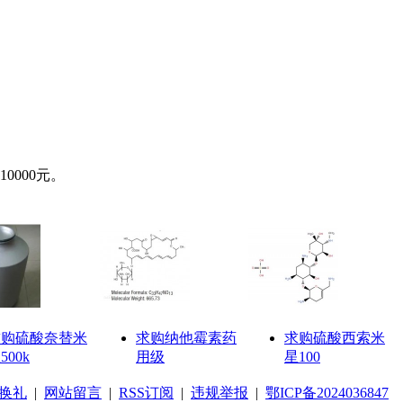
000元。
求购硫酸奈替米
求购纳他霉素药
求购硫酸西索米
500k
用级
星100
换礼
|
网站留言
|
RSS订阅
|
违规举报
|
鄂ICP备2024036847