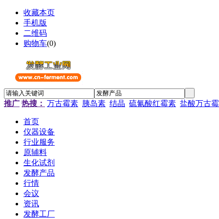
收藏本页
手机版
二维码
购物车
(
0
)
推广
热搜：
万古霉素
胰岛素
结晶
硫氰酸红霉素
盐酸万古霉
首页
仪器设备
行业服务
原辅料
生化试剂
发酵产品
行情
会议
资讯
发酵工厂