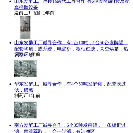
山东发酵工厂承接贴牌代工等合作 有6吨发酵罐4套及配
套提取设备
发酵工厂招商
1年前
山东发酵工厂诚寻合作，有2台10吨，1台50台发酵罐，
配套均质，膜系统，电渗析，板框过滤，真空烘箱，热
饲料厂
1年前
风循环等
华东发酵工厂诚寻合作，有4个50吨发酵罐，配套膜过
滤，碟离
制药厂
1年前
南方发酵工厂诚寻合作，6个35吨发酵罐，一条板框过
滤、菌渣萃取，二合一过滤，有洁净区