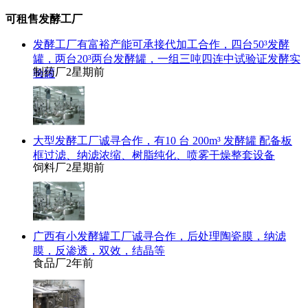
可租售发酵工厂
发酵工厂有富裕产能可承接代加工合作，四台50³发酵
罐，两台20³两台发酵罐，一组三吨四连中试验证发酵实
制药厂
2星期前
验罐
大型发酵工厂诚寻合作，有10 台 200m³ 发酵罐 配备板
框过滤、纳滤浓缩、树脂纯化、喷雾干燥整套设备
饲料厂
2星期前
广西有小发酵罐工厂诚寻合作，后处理陶瓷膜，纳滤
膜，反渗透，双效，结晶等
食品厂
2年前