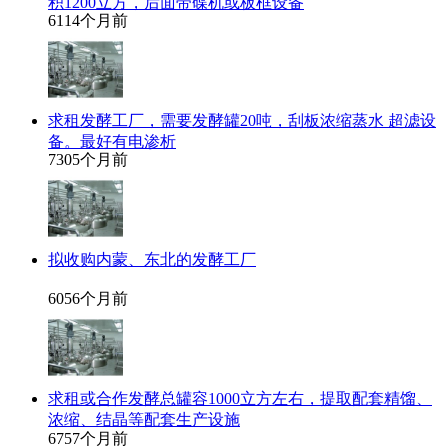
积1200立方，后面带碟机或板框设备
611
4个月前
求租发酵工厂，需要发酵罐20吨，刮板浓缩蒸水 超滤设
备。最好有电渗析
730
5个月前
拟收购内蒙、东北的发酵工厂
605
6个月前
求租或合作发酵总罐容1000立方左右，提取配套精馏、
浓缩、结晶等配套生产设施
675
7个月前