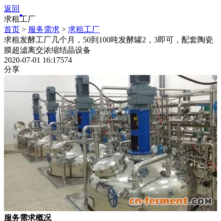
返回
求租工厂
首页
>
服务需求
>
求租工厂
求租发酵工厂几个月，50到100吨发酵罐2，3即可，配套陶瓷
膜超滤离交浓缩结晶设备
2020-07-01 16:17
574
分享
服务需求概况