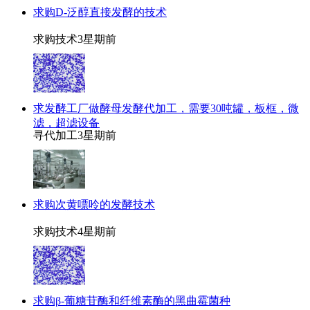
求购D-泛醇直接发酵的技术
求购技术
3星期前
求发酵工厂做酵母发酵代加工，需要30吨罐，板框，微
滤，超滤设备
寻代加工
3星期前
求购次黄嘌呤的发酵技术
求购技术
4星期前
求购β-葡糖苷酶和纤维素酶的黑曲霉菌种