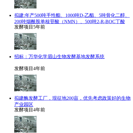
拟建:年产500吨手性酯、1000吨D-乙酯、5吨骨化二醇、
200吨烟酰胺单核苷酸（NMN）、500吨2-R-BOC丁酸
发酵项目
5年前
招标：万华化学眉山生物发酵基地发酵系统
发酵项目
4年前
拟建酶发酵工厂，现征地200亩，优先考虑政策好的生物
产业园区
发酵项目
4年前