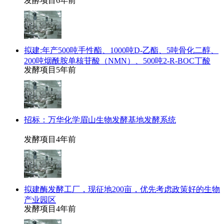
发酵项目
6年前
拟建:年产500吨手性酯、1000吨D-乙酯、5吨骨化二醇、
200吨烟酰胺单核苷酸（NMN）、500吨2-R-BOC丁酸
发酵项目
5年前
招标：万华化学眉山生物发酵基地发酵系统
发酵项目
4年前
拟建酶发酵工厂，现征地200亩，优先考虑政策好的生物
产业园区
发酵项目
4年前