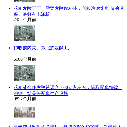
求租发酵工厂，需要发酵罐20吨，刮板浓缩蒸水 超滤设
备。最好有电渗析
735
5个月前
拟收购内蒙、东北的发酵工厂
608
6个月前
求租或合作发酵总罐容1000立方左右，提取配套精馏、
浓缩、结晶等配套生产设施
682
7个月前
寻云南可出租的发酵厂，规模在500-1000吨，发酵罐大