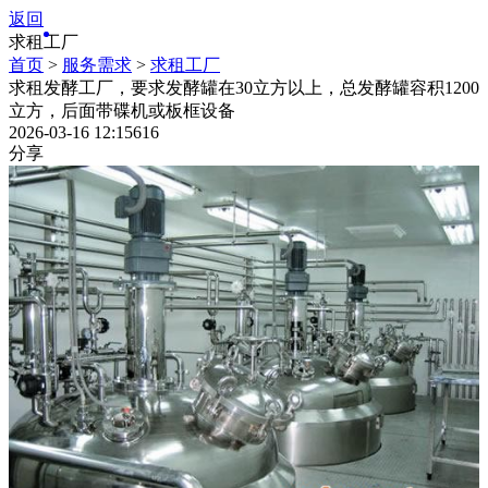
返回
求租工厂
首页
>
服务需求
>
求租工厂
求租发酵工厂，要求发酵罐在30立方以上，总发酵罐容积1200
立方，后面带碟机或板框设备
2026-03-16 12:15
616
分享