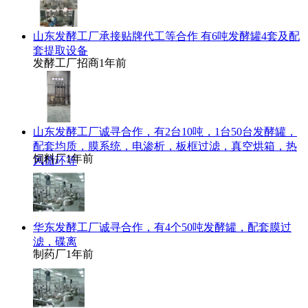
山东发酵工厂承接贴牌代工等合作 有6吨发酵罐4套及配
套提取设备
发酵工厂招商
1年前
山东发酵工厂诚寻合作，有2台10吨，1台50台发酵罐，
配套均质，膜系统，电渗析，板框过滤，真空烘箱，热
饲料厂
1年前
风循环等
华东发酵工厂诚寻合作，有4个50吨发酵罐，配套膜过
滤，碟离
制药厂
1年前