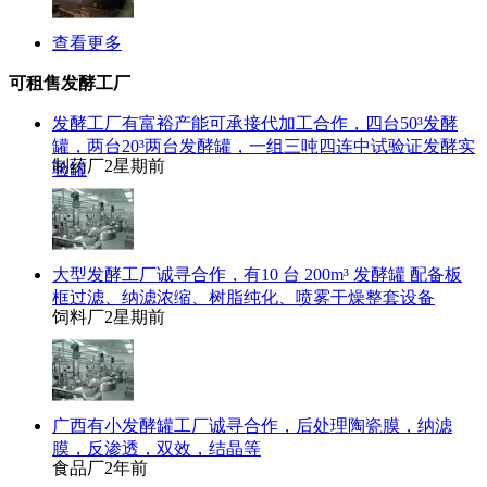
查看更多
可租售发酵工厂
发酵工厂有富裕产能可承接代加工合作，四台50³发酵
罐，两台20³两台发酵罐，一组三吨四连中试验证发酵实
制药厂
2星期前
验罐
大型发酵工厂诚寻合作，有10 台 200m³ 发酵罐 配备板
框过滤、纳滤浓缩、树脂纯化、喷雾干燥整套设备
饲料厂
2星期前
广西有小发酵罐工厂诚寻合作，后处理陶瓷膜，纳滤
膜，反渗透，双效，结晶等
食品厂
2年前