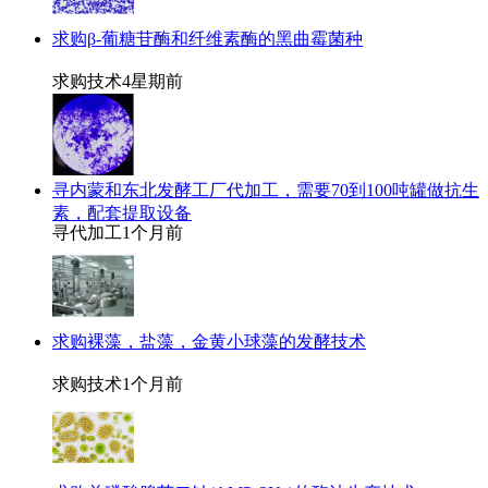
求购β-葡糖苷酶和纤维素酶的黑曲霉菌种
求购技术
4星期前
寻内蒙和东北发酵工厂代加工，需要70到100吨罐做抗生
素，配套提取设备
寻代加工
1个月前
求购裸藻，盐藻，金黄小球藻的发酵技术
求购技术
1个月前