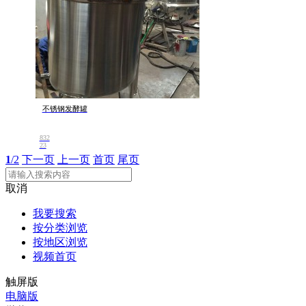
不锈钢发酵罐
832
23
1
/2
下一页
上一页
首页
尾页
取消
我要搜索
按分类浏览
按地区浏览
视频首页
触屏版
电脑版