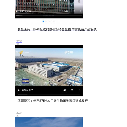
复星医药：拟40亿收购成都安特金生物 丰富疫苗产品管线
3539
23
滨州博兴：年产5万吨农用微生物菌剂项目建成投产
2227
23