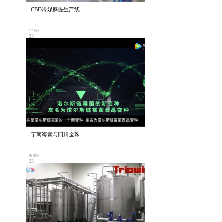
CBD冷媒醇提生产线
1450
23
宁南霉素与四川金珠
9009
23