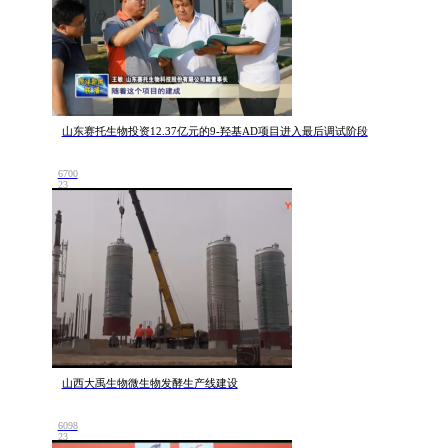
山东赛托生物投资12.37亿元的9-羟基AD项目进入最后调试阶段
6700
23
山西大禹生物微生物发酵生产线建设
6098
23