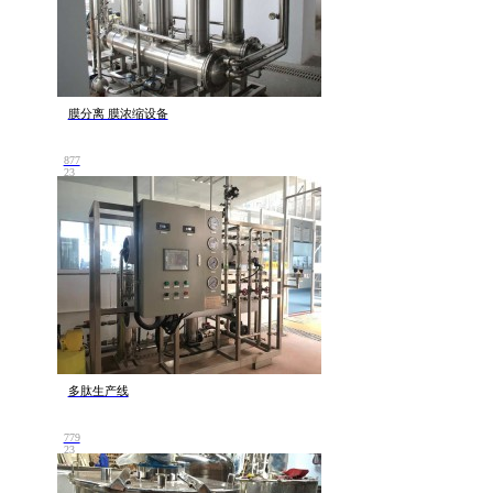
膜分离 膜浓缩设备
877
23
多肽生产线
779
23