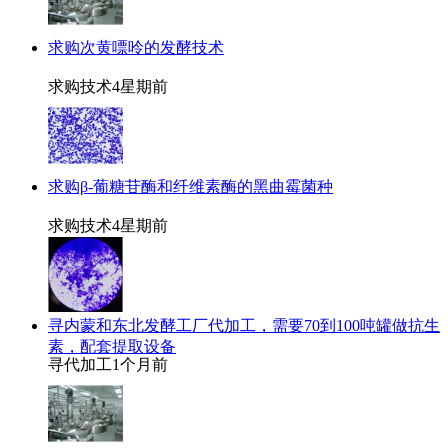
求购次黄嘌呤的发酵技术
求购技术
4星期前
求购β-葡糖苷酶和纤维素酶的黑曲霉菌种
求购技术
4星期前
寻内蒙和东北发酵工厂代加工，需要70到100吨罐做抗生
素，配套提取设备
寻代加工
1个月前