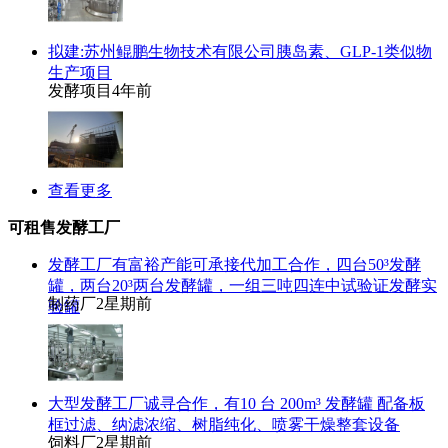
拟建:苏州鲲鹏生物技术有限公司胰岛素、GLP-1类似物
生产项目
发酵项目
4年前
查看更多
可租售发酵工厂
发酵工厂有富裕产能可承接代加工合作，四台50³发酵
罐，两台20³两台发酵罐，一组三吨四连中试验证发酵实
制药厂
2星期前
验罐
大型发酵工厂诚寻合作，有10 台 200m³ 发酵罐 配备板
框过滤、纳滤浓缩、树脂纯化、喷雾干燥整套设备
饲料厂
2星期前