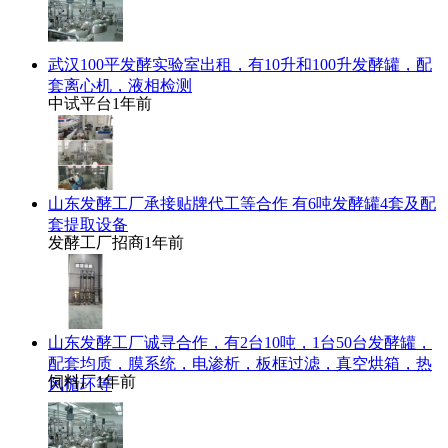
武汉100平发酵实验室出租，有10升和100升发酵罐，配
套离心机，液相检测
中试平台
1年前
山东发酵工厂承接贴牌代工等合作 有6吨发酵罐4套及配
套提取设备
发酵工厂招商
1年前
山东发酵工厂诚寻合作，有2台10吨，1台50台发酵罐，
配套均质，膜系统，电渗析，板框过滤，真空烘箱，热
饲料厂
1年前
风循环等