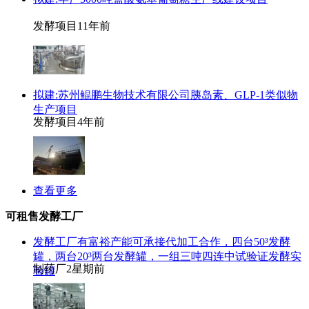
发酵项目
11年前
拟建:苏州鲲鹏生物技术有限公司胰岛素、GLP-1类似物
生产项目
发酵项目
4年前
查看更多
可租售发酵工厂
发酵工厂有富裕产能可承接代加工合作，四台50³发酵
罐，两台20³两台发酵罐，一组三吨四连中试验证发酵实
制药厂
2星期前
验罐