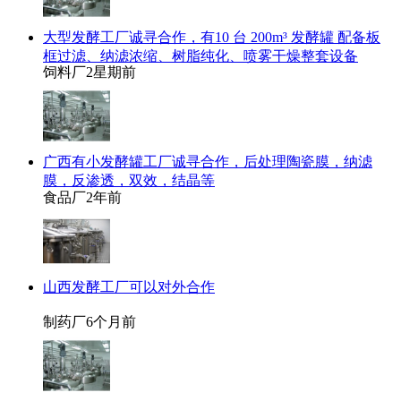
大型发酵工厂诚寻合作，有10 台 200m³ 发酵罐 配备板
框过滤、纳滤浓缩、树脂纯化、喷雾干燥整套设备
饲料厂
2星期前
广西有小发酵罐工厂诚寻合作，后处理陶瓷膜，纳滤
膜，反渗透，双效，结晶等
食品厂
2年前
山西发酵工厂可以对外合作
制药厂
6个月前