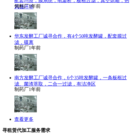
配套均质，膜系统，电渗析，板框过滤，真空烘箱，热
饲料厂
1年前
风循环等
华东发酵工厂诚寻合作，有4个50吨发酵罐，配套膜过
滤，碟离
制药厂
1年前
南方发酵工厂诚寻合作，6个35吨发酵罐，一条板框过
滤、菌渣萃取，二合一过滤，有洁净区
制药厂
1年前
查看更多
寻租赁代加工服务需求