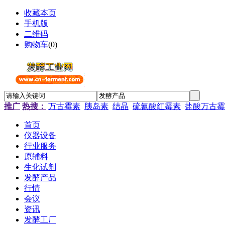
收藏本页
手机版
二维码
购物车
(
0
)
推广
热搜：
万古霉素
胰岛素
结晶
硫氰酸红霉素
盐酸万古霉
首页
仪器设备
行业服务
原辅料
生化试剂
发酵产品
行情
会议
资讯
发酵工厂