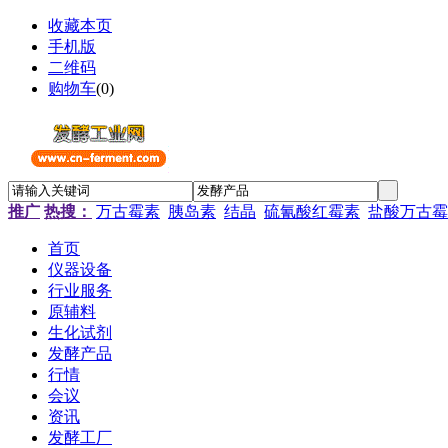
收藏本页
手机版
二维码
购物车
(
0
)
推广
热搜：
万古霉素
胰岛素
结晶
硫氰酸红霉素
盐酸万古霉
首页
仪器设备
行业服务
原辅料
生化试剂
发酵产品
行情
会议
资讯
发酵工厂