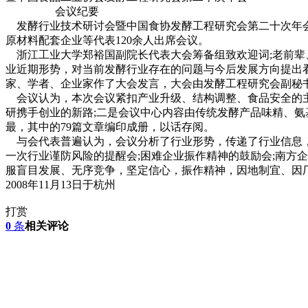
会议纪要
发酵行业技术研讨会暨中国食协发酵工程研究会第二十次年会于2
原材料配套企业等代表120余人出席会议。
浙江工业大学郑裕国副院长代表大会筹备组致欢迎词;老前辈
业近期形势，对当前发酵行业存在的问题与今后发展方向提出看
家、学者、企业家作了大会发言，大会由发酵工程研究会副秘
会议认为，本次会议紧扣产业升级、结构调整、食品安全的主
研携手创业的新路;二是会议中心内容由传统发酵产品味精、氨
最，其中的79篇文章编印成册，以话存阅。
与会代表普遍认为，会议分析了行业形势，传递了行业信息，
一次行业谨防风险的提醒会;困难企业振作精神的鼓励会;南方
服盲目发展、无序竞争，坚定信心，振作精神，因地制宜、因
2008年11月13日于杭州
打赏
0
条
相关评论