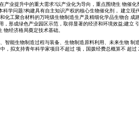
术在产业提升中的重大需求?以产业化为导向，重点围绕生 物催化
基本科学问题?构建具有自主知识产权的核心生物催化剂， 建立现
品和化工聚合材料的万吨级生物制造生产及精细化学品生物合 成路
用，形成绿色产业园区示范，取得显著的经济和环境效益;建立 
 物经济格局奠定技术基础。
建、智能生物制造过程与装备、生物制造原料利用、未来生物 制造
(其中，拟支持青年科学家项目不超过 项，国拨经费总概算不 超过 2