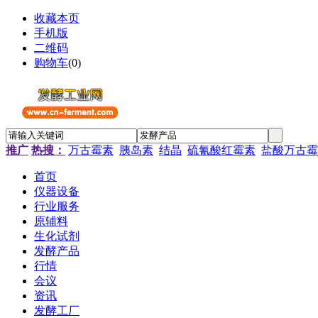
收藏本页
手机版
二维码
购物车
(
0
)
推广
热搜：
万古霉素
胰岛素
结晶
硫氰酸红霉素
盐酸万古霉
首页
仪器设备
行业服务
原辅料
生化试剂
发酵产品
行情
会议
资讯
发酵工厂