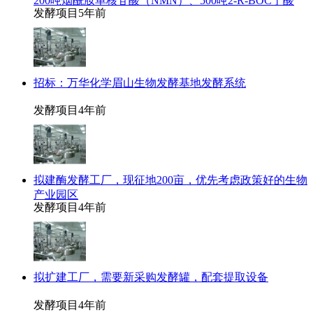
200吨烟酰胺单核苷酸（NMN）、500吨2-R-BOC丁酸
发酵项目
5年前
招标：万华化学眉山生物发酵基地发酵系统
发酵项目
4年前
拟建酶发酵工厂，现征地200亩，优先考虑政策好的生物
产业园区
发酵项目
4年前
拟扩建工厂，需要新采购发酵罐，配套提取设备
发酵项目
4年前