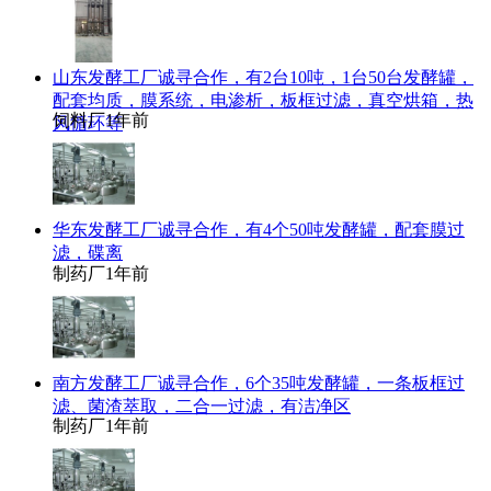
山东发酵工厂诚寻合作，有2台10吨，1台50台发酵罐，
配套均质，膜系统，电渗析，板框过滤，真空烘箱，热
饲料厂
1年前
风循环等
华东发酵工厂诚寻合作，有4个50吨发酵罐，配套膜过
滤，碟离
制药厂
1年前
南方发酵工厂诚寻合作，6个35吨发酵罐，一条板框过
滤、菌渣萃取，二合一过滤，有洁净区
制药厂
1年前