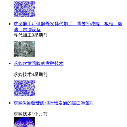
求发酵工厂做酵母发酵代加工，需要30吨罐，板框，微
滤，超滤设备
寻代加工
3星期前
求购次黄嘌呤的发酵技术
求购技术
4星期前
求购β-葡糖苷酶和纤维素酶的黑曲霉菌种
求购技术
1个月前