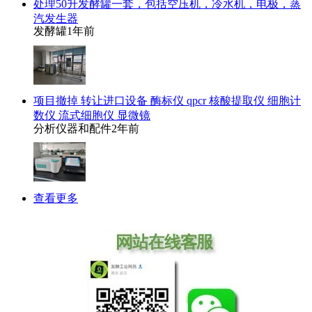
处理50升发酵罐一套，包括空压机，冷水机，电极，蒸
汽发生器
发酵罐
1年前
项目撤掉 转让进口设备 酶标仪 qpcr 核酸提取仪 细胞计
数仪 流式细胞仪 显微镜
分析仪器和配件
2年前
查看更多