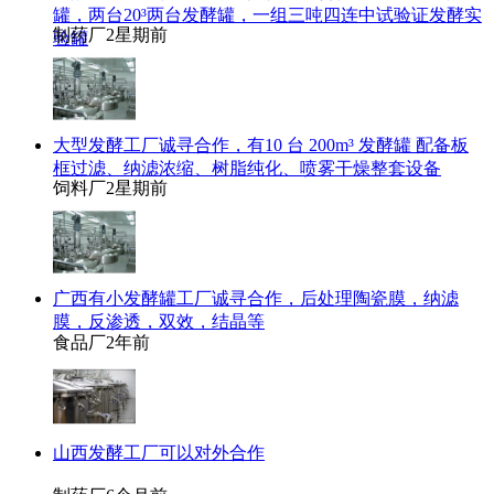
罐，两台20³两台发酵罐，一组三吨四连中试验证发酵实
制药厂
2星期前
验罐
大型发酵工厂诚寻合作，有10 台 200m³ 发酵罐 配备板
框过滤、纳滤浓缩、树脂纯化、喷雾干燥整套设备
饲料厂
2星期前
广西有小发酵罐工厂诚寻合作，后处理陶瓷膜，纳滤
膜，反渗透，双效，结晶等
食品厂
2年前
山西发酵工厂可以对外合作