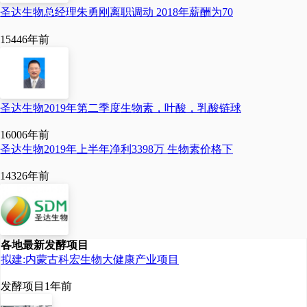
圣达生物总经理朱勇刚离职调动 2018年薪酬为70
菌素生产区，国内产品在满足国
1544
6年前
内需求的同时，还出口至海外市
场，2023年中国乳酸链球菌素产
量从2015年的853.8吨增长至208
圣达生物2019年第二季度生物素，叶酸，乳酸链球
3.9吨。乳制品、肉制品、饮料等
1600
6年前
食品行业的产品产量的持续增
圣达生物2019年上半年净利3398万 生物素价格下
长，促使中国乳酸链球菌素的需
1432
6年前
求不断增加，2023年中国乳酸链
球菌素需求量从2015年的729吨
各地最新发酵项目
增长至1904.5吨。预计2024年中
拟建:内蒙古科宏生物大健康产业项目
国乳酸链球菌素产量有望增长至2
发酵项目
1年前
384吨，需求量有望增长至2195.7