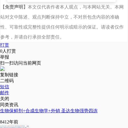
【免责声明】
本文仅代表作者本人观点，与本网站无关。本网
站对文中陈述、观点判断保持中立，不对所包含内容的准确
性、可靠性或完整性提供任何明示或暗示的保证。请读者仅作
参考，并请自行承担全部责任。
2015-2024年全球乳酸链球菌素市场规模统
打赏
0
人打赏
计
举报
扫一扫访问当前网页
由于印度和中国等新兴经济
复制链接
二维码
体的存在，亚太地区是增长最快
短信
邮件
的Nisin市场。对天然防腐剂的日
关闭
同类资讯
益重视，加上肉类和奶制品行业
生物保鲜剂+合成生物学+外销 圣达生物强势四连
的增长，进一步推动了该地区乳
841
2年前
酸链球菌素市场的增长。数据显