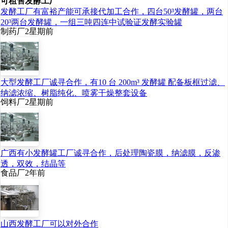
可租售发酵工厂
发酵工厂有富裕产能可承接代加工合作，四台50³发酵罐，两台
20³两台发酵罐，一组三吨四连中试验证发酵实验罐
制药厂
2星期前
大型发酵工厂诚寻合作，有10 台 200m³ 发酵罐 配备板框过滤、
2015-2024年中国乳酸链球菌素价格走势
纳滤浓缩、树脂纯化、喷雾干燥整套设备
饲料厂
2星期前
相关报告：智研咨询发布的
《中国乳酸链球菌素行业市场现
广西有小发酵罐工厂诚寻合作，后处理陶瓷膜，纳滤膜，反渗
状分析及投资前景评估报告》
透，双效，结晶等
食品厂
2年前
四、乳酸链球菌素行业产业
链
山西发酵工厂可以对外合作