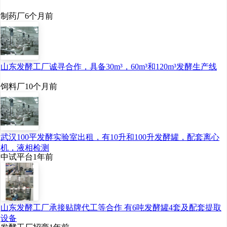
制药厂
6个月前
1、乳酸链球菌素行业产业链
结构
山东发酵工厂诚寻合作，具备30m³，60m³和120m³发酵生产线
乳酸链球菌素具有广谱抗菌
饲料厂
10个月前
作用，能有效抑制大部分革兰阳
性菌及其芽孢的生长和繁殖，由
牛奶和奶酪中天然存在的乳酸链
武汉100平发酵实验室出租，有10升和100升发酵罐，配套离心
球菌发酵产生；下游主要应用于
机，液相检测
中试平台
1年前
生物技术、食品与饮料、医药和
医疗保健等领域。
山东发酵工厂承接贴牌代工等合作 有6吨发酵罐4套及配套提取
设备