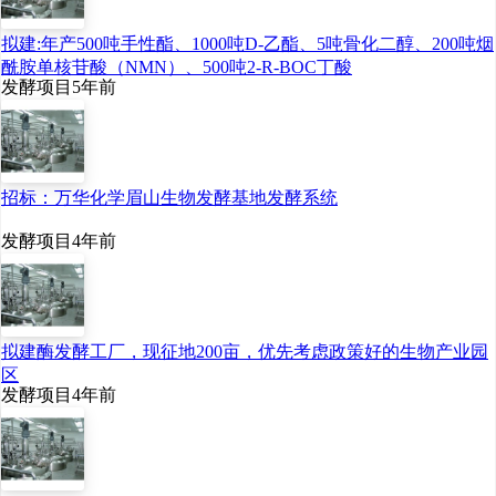
质或蛋白质复合物，具有高效、
拟建:年产500吨手性酯、1000吨D-乙酯、5吨骨化二醇、200吨烟
无毒、无残留、无抗药性及耐高
酰胺单核苷酸（NMN）、500吨2-R-BOC丁酸
发酵项目
5年前
温等优点。随着乳酸链球菌素应
用场景不断丰富，乳酸链球菌素
市场规模保持增长趋势。2023年
招标：万华化学眉山生物发酵基地发酵系统
乳酸链球菌素市场规模从2015年
发酵项目
4年前
的1.79亿元增长至2.95亿元，预计
2024年有望达到4.4亿元。
拟建酶发酵工厂，现征地200亩，优先考虑政策好的生物产业园
区
发酵项目
4年前