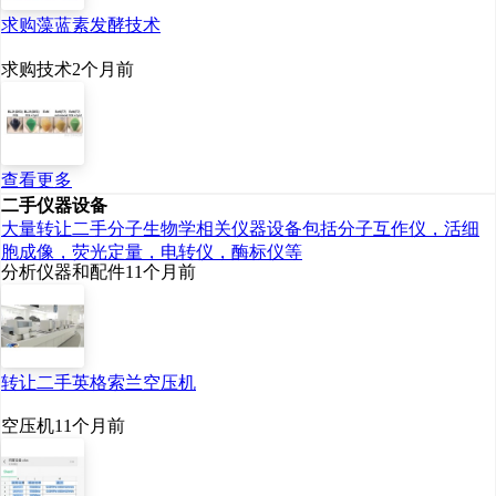
求购藻蓝素发酵技术
求购技术
2个月前
2017-2023年中国规模以上食品工业营业收
查看更多
二手仪器设备
入及利润总额统计
大量转让二手分子生物学相关仪器设备包括分子互作仪，活细
胞成像，荧光定量，电转仪，酶标仪等
分析仪器和配件
11个月前
五、乳酸链球菌素行业发展
历程
转让二手英格索兰空压机
乳酸链球菌素作为一种具有
空压机
11个月前
广泛应用潜力的生物制剂，在其
发展历程中经历了从初步研究到