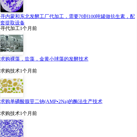
组成部分。改革开放40多年以
来，中国食品工业蓬勃发展，市
寻内蒙和东北发酵工厂代加工，需要70到100吨罐做抗生素，配
套提取设备
场产品琳琅满目，品种多样，营
寻代加工
1个月前
养丰富的食品日益增多，不断满
足人民对美好生活的需要。2023
年，中国规模以上食品工业企业
求购裸藻，盐藻，金黄小球藻的发酵技术
实现营业收入9.0万亿元，同比增
求购技术
1个月前
长2.5%，增速较上年放缓3.1个百
分点；实现利润总额6，168.0亿
求购单磷酸腺苷二钠(AMP•2Na)的酶法生产技术
元，比上年增长2.3%，增速较上
年放缓了7.3百分点。
求购技术
1个月前