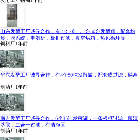
发酵工厂招商
1年前
山东发酵工厂诚寻合作，有2台10吨，1台50台发酵罐，配套均
质，膜系统，电渗析，板框过滤，真空烘箱，热风循环等
乳酸链球菌素行业产业链
饲料厂
1年前
2、乳酸链球菌素行业产业链
华东发酵工厂诚寻合作，有4个50吨发酵罐，配套膜过滤，碟离
上游-牛奶
制药厂
1年前
乳酸链球菌素是由牛奶和奶
酪中天然存在的乳酸链球菌发酵
南方发酵工厂诚寻合作，6个35吨发酵罐，一条板框过滤、菌渣
产生的一种天然生物抗菌肽，具
萃取，二合一过滤，有洁净区
制药厂
1年前
有广谱抗菌作用，能有效抑制大