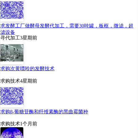
求发酵工厂做酵母发酵代加工，需要30吨罐，板框，微滤，超
滤设备
寻代加工
3星期前
2015-2023年中国牛奶产量统计
3、乳酸链球菌素行业产业链
求购次黄嘌呤的发酵技术
下游-食品工业
求购技术
4星期前
乳酸链球菌素在行业中通常
被归类为生物技术、食品与饮
求购β-葡糖苷酶和纤维素酶的黑曲霉菌种
料、医药和医疗保健等领域的一
求购技术
1个月前
部分。食品工业是轻工业的重要