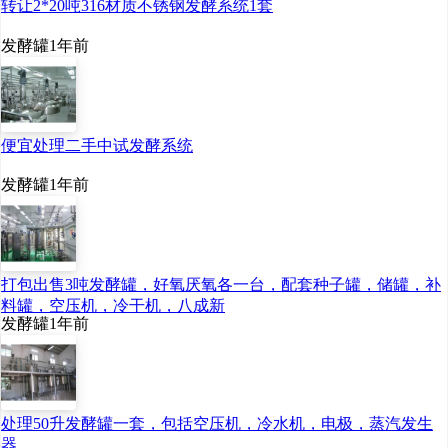
转让2*20吨316材质不锈钢发酵系统1套
六、乳酸链球菌素行业竞争
格局
发酵罐
1年前
1、主要企业
便宜处理二手中试发酵系统
目前，乳酸链球菌素的消费
发酵罐
1年前
国已经遍布全球多个国家和地
区，其中主要消费国家有埃及、
打包出售3吨发酵罐，好氧厌氧各一台，配套种子罐，储罐，补
西班牙、英国、美国、中国、俄
料罐，空压机，冷干机，八成新
罗斯、哥伦比亚等。在国际市场
发酵罐
1年前
上，乳酸链球菌素生产企业主要
包括德国巴斯夫、荷兰帝斯曼、
处理50升发酵罐一套，包括空压机，冷水机，电极，蒸汽发生
丹麦丹尼斯克等。
器