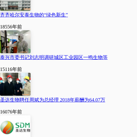
1.38%。
齐齐哈尔安泰生物的“绿色新生”
1855
6年前
泰兴市委书记刘志明调研城区工业园区一鸣生物等
1511
6年前
2015-2024年全球乳酸链球菌素市场规模区
域分布
圣达生物聘任周斌为总经理 2018年薪酬为64.07万
三、乳酸链球菌素行业发展
1607
6年前
现状
中国是全球最大的乳酸链球