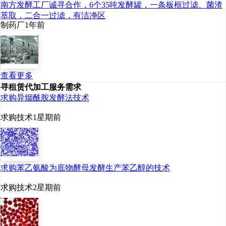
南方发酵工厂诚寻合作，6个35吨发酵罐，一条板框过滤、菌渣
萃取，二合一过滤，有洁净区
制药厂
1年前
查看更多
寻租赁代加工服务需求
求购异烟酰胺发酵法技术
求购技术
1星期前
求购苯乙氨酸为底物酵母发酵生产苯乙醇的技术
求购技术
2星期前