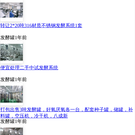
转让2*20吨316材质不锈钢发酵系统1套
发酵罐
1年前
便宜处理二手中试发酵系统
发酵罐
1年前
打包出售3吨发酵罐，好氧厌氧各一台，配套种子罐，储罐，补
料罐，空压机，冷干机，八成新
发酵罐
1年前