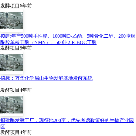
发酵项目
6年前
拟建:年产500吨手性酯、1000吨D-乙酯、5吨骨化二醇、200吨烟
酰胺单核苷酸（NMN）、500吨2-R-BOC丁酸
发酵项目
5年前
招标：万华化学眉山生物发酵基地发酵系统
发酵项目
4年前
拟建酶发酵工厂，现征地200亩，优先考虑政策好的生物产业园
区
发酵项目
4年前