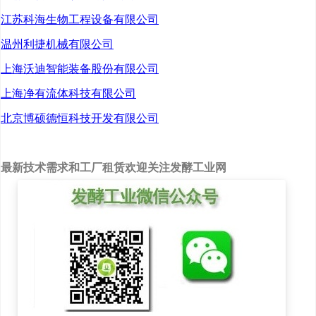
是治疗严重低血糖最有效
江苏科海生物工程设备有限公司
的药物，扮演着“急救药”的
温州利捷机械有限公司
角色，同时在胃肠道检查
和评估胰岛β细胞功能等临
上海沃迪智能装备股份有限公司
床诊断中也有显著优势。
上海净有流体科技有限公司
2016年发布的《首批鼓励
北京博硕德恒科技开发有限公司
研发申报儿童药品清单》
中就明确将高血糖素作为
鼓励研发品种，2018年，
最新技术需求和工厂租赁欢迎关注发酵工业网
多米瑞的这个项目获得国
家“十三五”“重大新药创
制”科技重大专项。
上海多米瑞生物技术有限
公司总经理冯军介绍，目
前进口产品在国内已上市
多年，但该药的国产生物
类似药始终未上市，并且