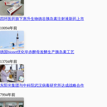
似。
目前，国药医工总院正在
帮助多米瑞公司解决临床
四环医药旗下惠升生物德谷胰岛素注射液新药上市
样品及商业化生产基地的
1009
4年前
问题，以推进该产品的临
床试验以及后续产业化进
程，早日实现该药上市。
来源：中国青年报客户端
德国bionet优化毕赤酵母发酵生产胰岛素工艺
1370
4年前
东阳光集团与中科院武汉病毒研究所达成战略合作
799
4年前