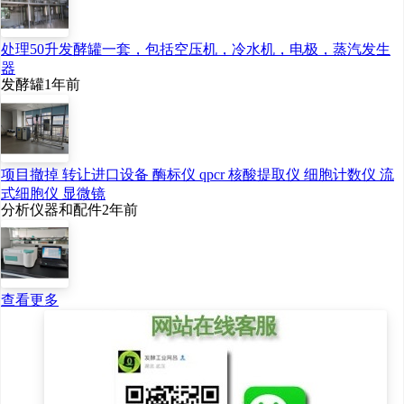
处理50升发酵罐一套，包括空压机，冷水机，电极，蒸汽发生
器
发酵罐
1年前
项目撤掉 转让进口设备 酶标仪 qpcr 核酸提取仪 细胞计数仪 流
式细胞仪 显微镜
分析仪器和配件
2年前
查看更多