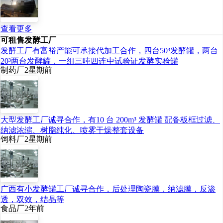
查看更多
可租售发酵工厂
发酵工厂有富裕产能可承接代加工合作，四台50³发酵罐，两台
20³两台发酵罐，一组三吨四连中试验证发酵实验罐
制药厂
2星期前
大型发酵工厂诚寻合作，有10 台 200m³ 发酵罐 配备板框过滤、
纳滤浓缩、树脂纯化、喷雾干燥整套设备
饲料厂
2星期前
广西有小发酵罐工厂诚寻合作，后处理陶瓷膜，纳滤膜，反渗
透，双效，结晶等
食品厂
2年前