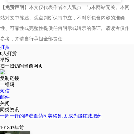
进口产品还存在供应短缺
【免责声明】
本文仅代表作者本人观点，与本网站无关。本网
的现象，属于临床亟需药
站对文中陈述、观点判断保持中立，不对所包含内容的准确
物。同时原研产品采用重
组DNA技术生产，作为生
性、可靠性或完整性提供任何明示或暗示的保证。请读者仅作
物类似药进行开发，具有
参考，并请自行承担全部责任。
较高的技术门槛。
打赏
0
人打赏
项目负责人路建光博士介
举报
绍，这款新产品设计了独
扫一扫访问当前网页
特的大肠杆菌融合表达策
略，有效解决了多肽药物
复制链接
二维码
在表达过程中产量低、易
短信
水解、分离纯化困难等问
邮件
题，多肽表达量接近5g/L，
关闭
通过进一步优化提高了每
同类资讯
一步骤的收益率，生产成
一周一针的降糖血药司美格鲁肽 成为爆红减肥药
本大大降低，并实现产品
质量与原研产品高度相
10180
3年前