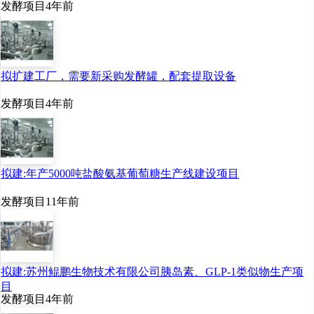
发酵项目
4年前
拟扩建工厂，需要新采购发酵罐，配套提取设备
发酵项目
4年前
拟建:年产5000吨盐酸氨基葡萄糖生产线建设项目
发酵项目
11年前
拟建:苏州鲲鹏生物技术有限公司胰岛素、GLP-1类似物生产项
目
发酵项目
4年前