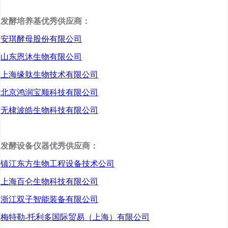
是我国首批从事抗艾滋病
发酵培养基优秀供应商：
病毒药物开发并获得该类
安琪酵母股份有限公司
药物生产批文的企业之
山东恩沐生物有限公司
一，在药物原料领域已具
上海缘肽生物技术有限公司
有多个系列、数十个品种
北京鸿润宝顺科技有限公司
的规模化生产能力。去年4
无棣波皓生物科技有限公司
月，上海迪赛诺医药集团
全资收购河南利华制药有
发酵设备仪器优秀供应商：
限公司，在汤阴县建设甾
镇江东方生物工程设备技术公司
体医药产业园项目，总投
上海百仑生物科技有限公司
资15亿元，一期将建设甾
浙江双子智能装备有限公司
体激素原料药生产基地，
梅特勒-托利多国际贸易（上海）有限公司