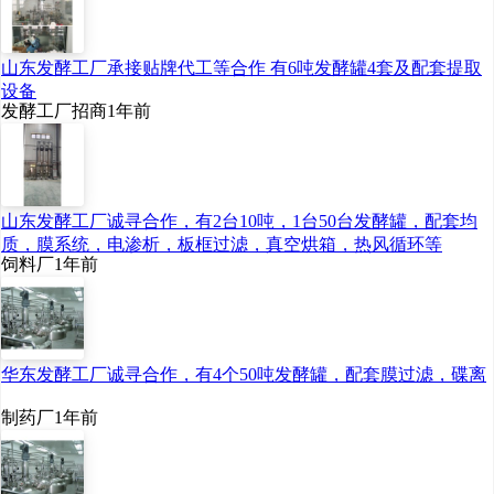
山东发酵工厂承接贴牌代工等合作 有6吨发酵罐4套及配套提取
设备
发酵工厂招商
1年前
山东发酵工厂诚寻合作，有2台10吨，1台50台发酵罐，配套均
质，膜系统，电渗析，板框过滤，真空烘箱，热风循环等
饲料厂
1年前
华东发酵工厂诚寻合作，有4个50吨发酵罐，配套膜过滤，碟离
制药厂
1年前