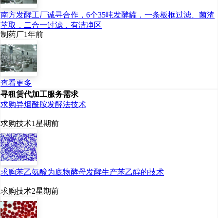
南方发酵工厂诚寻合作，6个35吨发酵罐，一条板框过滤、菌渣
萃取，二合一过滤，有洁净区
制药厂
1年前
查看更多
寻租赁代加工服务需求
求购异烟酰胺发酵法技术
求购技术
1星期前
求购苯乙氨酸为底物酵母发酵生产苯乙醇的技术
求购技术
2星期前