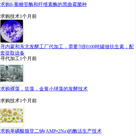
求购β-葡糖苷酶和纤维素酶的黑曲霉菌种
求购技术
1个月前
寻内蒙和东北发酵工厂代加工，需要70到100吨罐做抗生素，配
套提取设备
寻代加工
1个月前
求购裸藻，盐藻，金黄小球藻的发酵技术
求购技术
1个月前
求购单磷酸腺苷二钠(AMP•2Na)的酶法生产技术