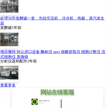
处理50升发酵罐一套，包括空压机，冷水机，电极，蒸汽发生
器
发酵罐
1年前
项目撤掉 转让进口设备 酶标仪 qpcr 核酸提取仪 细胞计数仪 流
式细胞仪 显微镜
分析仪器和配件
2年前
查看更多