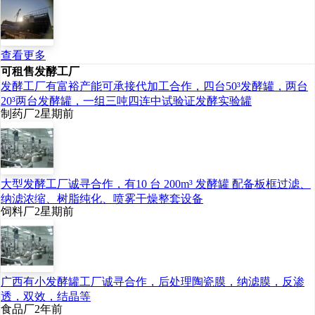
查看更多
可租售发酵工厂
发酵工厂有富裕产能可承接代加工合作，四台50³发酵罐，两台
20³两台发酵罐，一组三吨四连中试验证发酵实验罐
制药厂
2星期前
大型发酵工厂诚寻合作，有10 台 200m³ 发酵罐 配备板框过滤、
纳滤浓缩、树脂纯化、喷雾干燥整套设备
饲料厂
2星期前
广西有小发酵罐工厂诚寻合作，后处理陶瓷膜，纳滤膜，反渗
透，双效，结晶等
食品厂
2年前