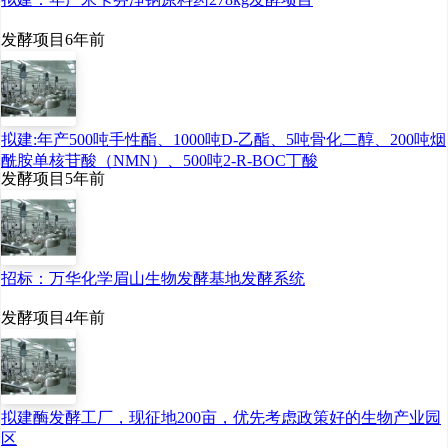
发酵项目
6年前
拟建:年产500吨手性酯、1000吨D-乙酯、5吨骨化二醇、200吨烟
酰胺单核苷酸（NMN）、500吨2-R-BOC丁酸
发酵项目
5年前
招标：万华化学眉山生物发酵基地发酵系统
发酵项目
4年前
拟建酶发酵工厂，现征地200亩，优先考虑政策好的生物产业园
区