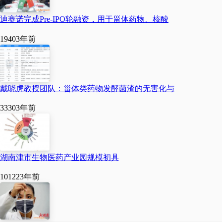
在加快建设，二期正在积
迪赛诺完成Pre-IPO轮融资，用于甾体药物、核酸
极谋划中，预计到2030年
1940
3年前
项目全部建成达产后，可
实现年产值18亿元。”王彦
峰说，下一步，上海迪赛
戴晓虎教授团队：甾体类药物发酵菌渣的无害化与
诺医药集团将整合资源力
3330
3年前
量，加大投资力度，通过
自行建设、收购兼并等多
种形式，在安阳打造甾体
湖南津市生物医药产业园规模初具
药物完整产业链，为安阳
10122
3年前
生物医药产业创新发展、
高质量发展贡献力量。