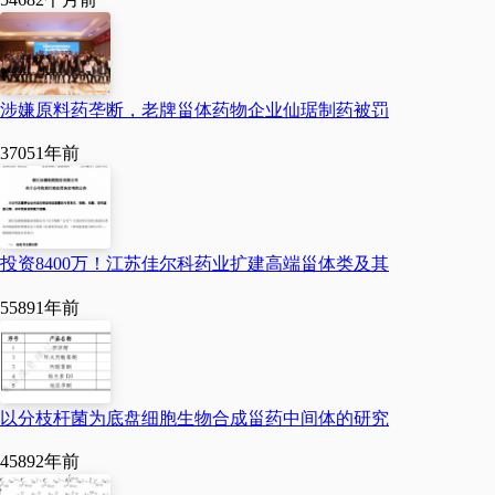
了，方便又快捷。项目建
设过程中，无论是所辖白
营镇还是汤阴县其他部门
涉嫌原料药垄断，老牌甾体药物企业仙琚制药被罚
负责同志，几乎每天都到
3705
1年前
现场，倾听企业需求，贴
心服务，协调解决困难和
问题，让我们专心致志搞
投资8400万！江苏佳尔科药业扩建高端甾体类及其
建设、抓发展。
5589
1年前
“生物医药产业是汤阴
县主导产业之一。近年，
我们培育扶持引进科伦药
以分枝杆菌为底盘细胞生物合成甾药中间体的研究
业、尼普洛、九头仙艾、
4589
2年前
白云山东泰等30余家全国