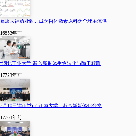
知名医药企业，打造医药
产业集群，加快产业链、
葛店人福药业致力成为甾体激素原料药全球主流供
价值链向中高端延伸。与
1685
3年前
此同时，我们积极优化营
商环境，建立‘一窗口对
外、一站式办公、一条龙
“湖北工业大学-新合新甾体生物转化与酶工程联
服务’机制，做到项目落地
1772
3年前
办事‘零障碍’，服务保障‘零
距离’，全力为项目建设保
2月10日津市举行“江南大学—新合新甾体化合物
驾护航。”汤阴县发改委有
关负责人介绍。
1776
3年前
“目前，产业园一期正