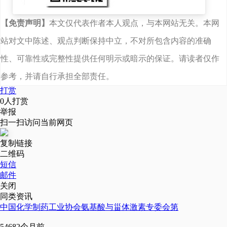
办）代办员全程帮办代
【免责声明】
本文仅代表作者本人观点，与本网站无关。本网
办，‘店小二’‘保姆式’的服
站对文中陈述、观点判断保持中立，不对所包含内容的准确
务既有温度又有速度，更
性、可靠性或完整性提供任何明示或暗示的保证。请读者仅作
有力促进了项目加快建
参考，并请自行承担全部责任。
设。”王彦峰说，在办理建
打赏
0
人打赏
筑施工许可证期间，汤阴
举报
县相关部门详细讲解政
扫一扫访问当前网页
策，一张清单、提前告知
复制链接
二维码
所需材料和办理事项，代
短信
办员和企业工作人员一起
邮件
关闭
到县企业服务中心窗口一
同类资讯
中国化学制药工业协会氨基酸与甾体激素专委会第
窗办理，几分钟就办好
5468
2个月前