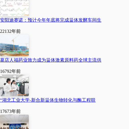
安阳迪赛诺：预计今年年底将完成甾体发酵车间生
2213
2年前
陈坚表示，当前，生物
葛店人福药业致力成为甾体激素原料药全球主流供
制造产业发展前景向
1679
2年前
好，希望通过共建“江南
大学—新合新合成生物
学联合实验室”，加强与
“湖北工业大学-新合新甾体生物转化与酶工程联
津市的紧密合作，大力
1767
3年前
发展合成生物学技术，