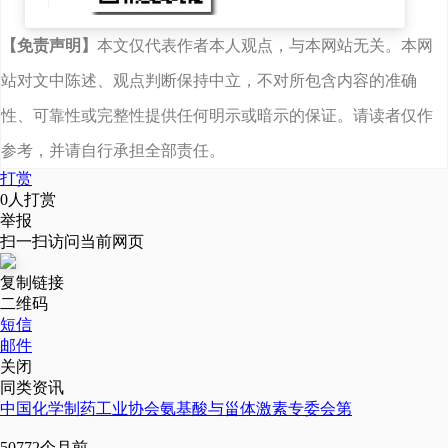
成生物学发展规划。
【免责声明】
本文仅代表作者本人观点，与本网站无关。本网
站对文中陈述、观点判断保持中立，不对所包含内容的准确
会上颁发了首席科学家
性、可靠性或完整性提供任何明示或暗示的保证。请读者仅作
和联合实验室主任聘任
参考，并请自行承担全部责任。
书。聘请陈坚院士为江
打赏
南大学—新合新合成生
0
人打赏
举报
物学首席科学家，聘请
扫一扫访问当前网页
周景文教授为江南大学
复制链接
二维码
—新合新甾体化合物合
短信
成生物学联合实验室主
邮件
关闭
任。
同类资讯
中国化学制药工业协会氨基酸与甾体激素专委会第
5077
2个月前