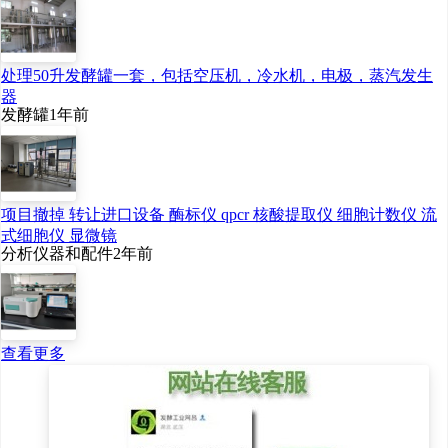
处理50升发酵罐一套，包括空压机，冷水机，电极，蒸汽发生
器
发酵罐
1年前
项目撤掉 转让进口设备 酶标仪 qpcr 核酸提取仪 细胞计数仪 流
式细胞仪 显微镜
分析仪器和配件
2年前
查看更多