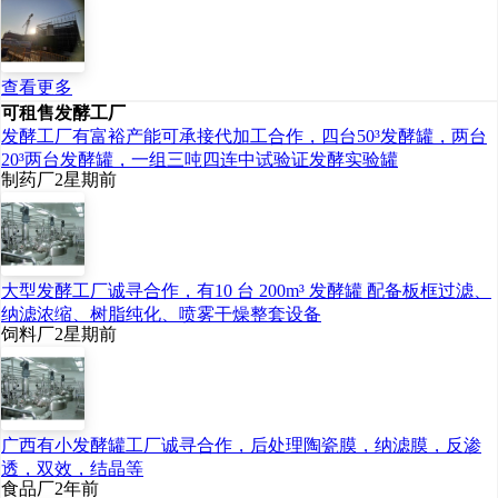
查看更多
可租售发酵工厂
发酵工厂有富裕产能可承接代加工合作，四台50³发酵罐，两台
20³两台发酵罐，一组三吨四连中试验证发酵实验罐
制药厂
2星期前
大型发酵工厂诚寻合作，有10 台 200m³ 发酵罐 配备板框过滤、
纳滤浓缩、树脂纯化、喷雾干燥整套设备
饲料厂
2星期前
广西有小发酵罐工厂诚寻合作，后处理陶瓷膜，纳滤膜，反渗
透，双效，结晶等
食品厂
2年前