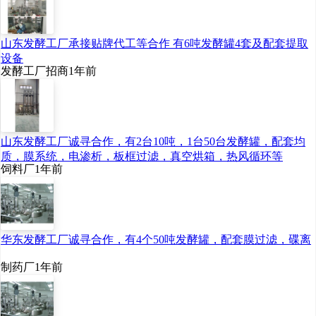
山东发酵工厂承接贴牌代工等合作 有6吨发酵罐4套及配套提取
设备
发酵工厂招商
1年前
山东发酵工厂诚寻合作，有2台10吨，1台50台发酵罐，配套均
质，膜系统，电渗析，板框过滤，真空烘箱，热风循环等
饲料厂
1年前
华东发酵工厂诚寻合作，有4个50吨发酵罐，配套膜过滤，碟离
制药厂
1年前