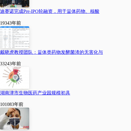
助力企业做大做强，助
力行业自立自强，实现
迪赛诺完成Pre-IPO轮融资，用于甾体药物、核酸
双方共同发展、合作共
1934
3年前
赢。
戴晓虎教授团队：甾体类药物发酵菌渣的无害化与
揭牌仪式前，陈坚一行
先后前往湖南经世新材
3324
3年前
料有限责任公司、湖南
醇健制药科技有限公
湖南津市生物医药产业园规模初具
司、湖南科益新生物医
10108
3年前
药有限公司，实地考察
园区企业生产经营、科
技研发等相关情况。