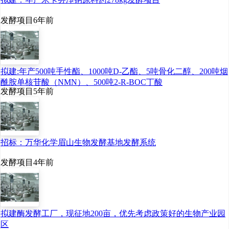
产品加工研究所副所
长、研究员苏东林，津
发酵项目
6年前
市市委副书记、统战部
部长宋磊，津市市委常
拟建:年产500吨手性酯、1000吨D-乙酯、5吨骨化二醇、200吨烟
委、宣传部部长周高，
酰胺单核苷酸（NMN）、500吨2-R-BOC丁酸
发酵项目
5年前
津市高新区管委会主任
罗斌参加揭牌仪式和现
场考察。
招标：万华化学眉山生物发酵基地发酵系统
发酵项目
4年前
拟建酶发酵工厂，现征地200亩，优先考虑政策好的生物产业园
区