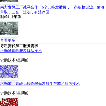
南方发酵工厂诚寻合作，6个35吨发酵罐，一条板框过滤、菌渣
萃取，二合一过滤，有洁净区
制药厂
1年前
查看更多
寻租赁代加工服务需求
求购异烟酰胺发酵法技术
求购技术
1星期前
求购苯乙氨酸为底物酵母发酵生产苯乙醇的技术
求购技术
2星期前