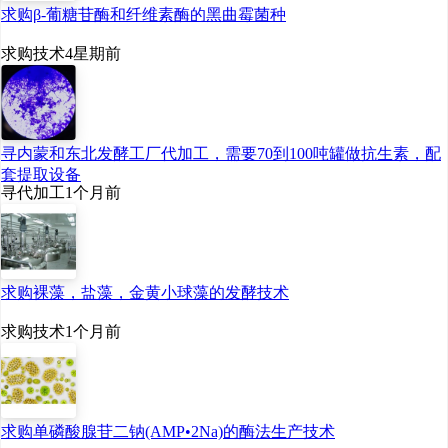
求购β-葡糖苷酶和纤维素酶的黑曲霉菌种
求购技术
4星期前
寻内蒙和东北发酵工厂代加工，需要70到100吨罐做抗生素，配
套提取设备
寻代加工
1个月前
求购裸藻，盐藻，金黄小球藻的发酵技术
求购技术
1个月前
求购单磷酸腺苷二钠(AMP•2Na)的酶法生产技术