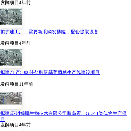
发酵项目
4年前
拟扩建工厂，需要新采购发酵罐，配套提取设备
发酵项目
4年前
拟建:年产5000吨盐酸氨基葡萄糖生产线建设项目
发酵项目
11年前
拟建:苏州鲲鹏生物技术有限公司胰岛素、GLP-1类似物生产项
目
发酵项目
4年前