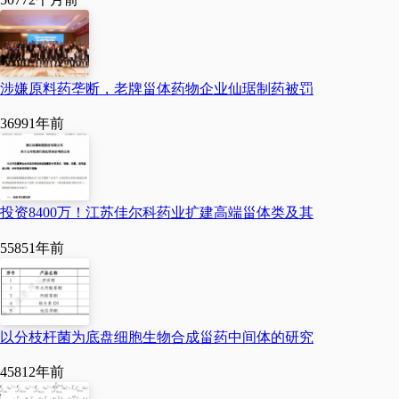
涉嫌原料药垄断，老牌甾体药物企业仙琚制药被罚
3699
1年前
投资8400万！江苏佳尔科药业扩建高端甾体类及其
5585
1年前
以分枝杆菌为底盘细胞生物合成甾药中间体的研究
4581
2年前