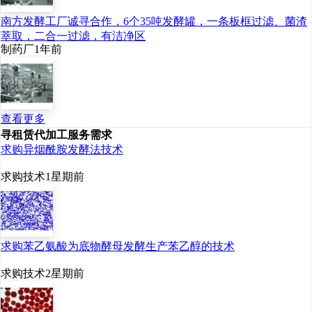
子量，合成生物法更绿
色低碳、成本进一步下
南方发酵工厂诚寻合作，6个35吨发酵罐，一条板框过滤、菌渣
萃取，二合一过滤，有洁净区
降。每一次迭代，都推
制药厂
1年前
动行业技术标准再上一
个台阶，也让华熙生物
在全球透明质酸领域站
查看更多
稳了脚跟。
寻租赁代加工服务需求
求购异烟酰胺发酵法技术
这份坚持换来了行业的
求购技术
1星期前
主导地位。华熙生物透
明质酸原料全球市场占
有率超过40%，2021
求购苯乙氨酸为底物酵母发酵生产苯乙醇的技术
年更是达到44%，稳居
世界第一。全球每卖出
求购技术
2星期前
10支含透明质酸的产
品，就有4支以上的原