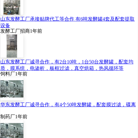
取，到微生物发酵规模
化生产，成本大幅降
山东发酵工厂承接贴牌代工等合作 有6吨发酵罐4套及配套提取
低，也让中国在透明质
设备
酸领域，实现了从0到
发酵工厂招商
1年前
1的突破。
此后25年，华熙生物
山东发酵工厂诚寻合作，有2台10吨，1台50台发酵罐，配套均
在这条路上，从未停下
质，膜系统，电渗析，板框过滤，真空烘箱，热风循环等
创新的脚步，通过吸收
饲料厂
1年前
整合全球最新研究成
果，主导了透明质酸领
域的三次关键技术迭
华东发酵工厂诚寻合作，有4个50吨发酵罐，配套膜过滤，碟离
代。微生物发酵法将成
制药厂
1年前
本降低数十倍至上千
倍，酶切法准确控制分