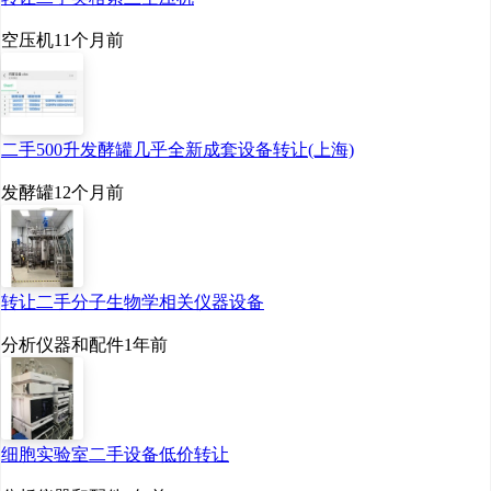
能体，快速筛选、优化
空压机
11个月前
生物活性物质，缩短研
发周期，持续产出前沿
科研成果。
二手500升发酵罐几乎全新成套设备转让(上海)
二是全球最大的中试成
发酵罐
12个月前
果转化平台。在生物科
技领域有个难题，实验
室里的小试成果，很难
转让二手分子生物学相关仪器设备
放大到工业化生产，这
就是被业界称为的“死
分析仪器和配件
1年前
亡之谷”。华熙生物投
入近30亿元，在天津
建成合成生物中试平
细胞实验室二手设备低价转让
台，配备64条柔性生