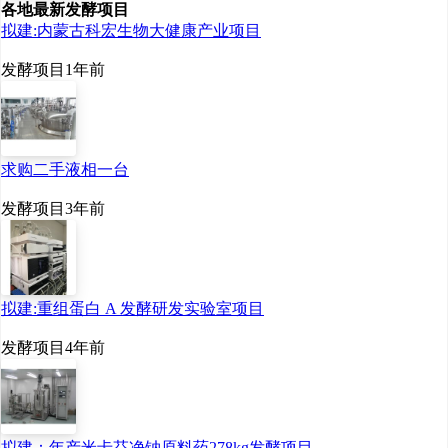
各地最新发酵项目
者”的向上突维之路。
拟建:内蒙古科宏生物大健康产业项目
赵燕说，华熙生物润百
发酵项目
1年前
颜最新升级的ECM战
略，核心就是跳出“单
一成分”的局限，转
求购二手液相一台
向“ECM系统修护”。依
托华熙生物的科研实
发酵项目
3年前
力，润百颜不再把透明
质酸、胶原蛋白、
PDRN这些活性成分当
拟建:重组蛋白 A 发酵研发实验室项目
成孤立的“零件”，而是
发酵项目
4年前
以透明质酸为核心，搭
建一套完整的ECM生
态体系，让各种成分协
同作用，修复细胞生存
拟建：年产米卡芬净钠原料药278kg发酵项目