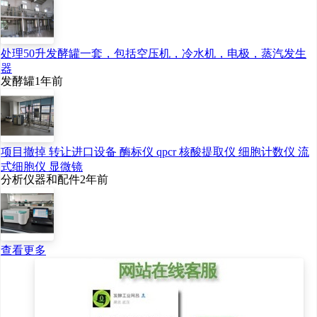
方案，涵盖医药、医
美、皮肤科学和营养科
学等四大板块，形成可
处理50升发酵罐一套，包括空压机，冷水机，电极，蒸汽发生
器
持续发展的产业生态，
发酵罐
1年前
让科研成果能快速对接
市场需求，在各个领域
创造价值，并可复刻透
项目撤掉 转让进口设备 酶标仪 qpcr 核酸提取仪 细胞计数仪 流
明质酸的成功模式，在
式细胞仪 显微镜
多种创新物质中得以延
分析仪器和配件
2年前
展。
毫无疑问，这三大能
查看更多
力，就像三根支柱，撑
起了华熙生物未来的合
成生物帝国，也为润百