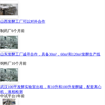
透明质酸产业几乎是空
白，高端原料完全依赖
进口，价格昂贵，普通
山西发酵工厂可以对外合作
人根本用不起。
制药厂
6个月前
早在1990年，华熙生
物首席科学家郭学平教
授，在国内最先开展微
山东发酵工厂诚寻合作，具备30m³，60m³和120m³发酵生产线
生物发酵法生产透明质
饲料厂
10个月前
酸的研究，突破技术瓶
颈，还被列入国家“八
五”和“九五”的科技攻关
计划。这一突破，彻底
武汉100平发酵实验室出租，有10升和100升发酵罐，配套离心
机，液相检测
改变了透明质酸的生产
中试平台
1年前
格局，从依赖动物提