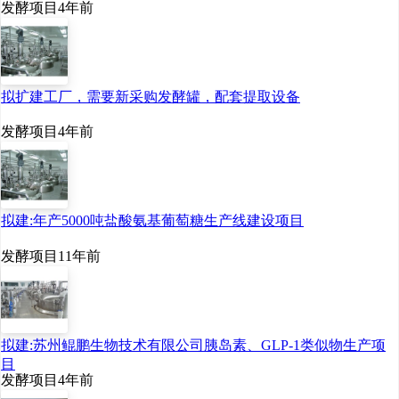
发酵项目
4年前
入日常，让每个生命都
是鲜活的。
25年深耕筑牢科技创
拟扩建工厂，需要新采购发酵罐，配套提取设备
新根基
发酵项目
4年前
在演讲现场，赵燕用华
熙生物25年夯实科技
拟建:年产5000吨盐酸氨基葡萄糖生产线建设项目
根基的真实案例，回答
了凭什么是华熙生物，
发酵项目
11年前
能率先扛起ECM系统
修护的大旗的事实。她
说，所有的战略升级，
拟建:苏州鲲鹏生物技术有限公司胰岛素、GLP-1类似物生产项
都离不开底层技术的硬
目
发酵项目
4年前
支撑；所有的行业引