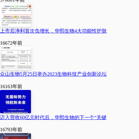
刊《CELL》去年已将
ECM列为第13大衰老
标志物，它的完整性、
稳定性，直接决定了细
上市后净利首次负增长，华熙生物4大功能性护肤
胞的活力，更决定了皮
1667
2年前
肤的年轻状态。
过去几十年，护肤行业
众山生物5月25日举办2023生物科技产业创新论坛
的逻辑很简单，缺啥补
啥。细胞缺水，就补透
1616
3年前
明质酸；胶原流失，就
补胶原蛋白。但忽略了
最关键的一点，如
迈入营收60亿元时代后，华熙生物的下一个“关键
果“土壤”本身坏了、失
1679
3年前
衡了，单一成分补得再