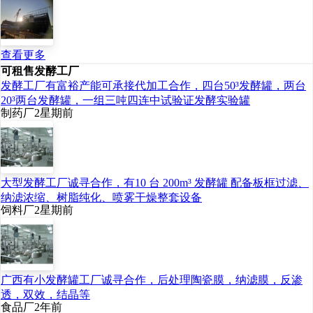
领，都源于对核心物质
的绝对掌控。而华熙生
物，手握一把打开生命
查看更多
可租售发酵工厂
科学大门的关键钥匙---
发酵工厂有富裕产能可承接代加工合作，四台50³发酵罐，两台
-透明质酸，更掌握了
20³两台发酵罐，一组三吨四连中试验证发酵实验罐
制药厂
2星期前
它的生物制造核心技
术，一做就是25年。
透明质酸，人们常叫它
大型发酵工厂诚寻合作，有10 台 200m³ 发酵罐 配备板框过滤、
玻尿酸，是人体内固有
纳滤浓缩、树脂纯化、喷雾干燥整套设备
饲料厂
2星期前
的一种生命活性物质，
广泛存在于皮肤、关
节、眼球等部位，负责
保湿、润滑、支撑组
广西有小发酵罐工厂诚寻合作，后处理陶瓷膜，纳滤膜，反渗
透，双效，结晶等
织。25年前，中国的
食品厂
2年前