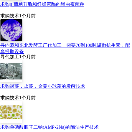
剂，到日常护肤品，再
求购β-葡糖苷酶和纤维素酶的黑曲霉菌种
到骨科、眼科的医用产
求购技术
1个月前
品，甚至功能性食品，
华熙生物的透明质酸，
早已渗透到生命健康的
方方面面。
寻内蒙和东北发酵工厂代加工，需要70到100吨罐做抗生素，配
套提取设备
寻代加工
1个月前
赵燕表示，华熙生物的
未来战略，将不止于全
球最大透明质酸供应
求购裸藻，盐藻，金黄小球藻的发酵技术
商，而是已经成功打造
成为合成生物创新驱动
求购技术
1个月前
的生物科技和生物材料
全产业链平台公司；而
且，凭借25年的积
求购单磷酸腺苷二钠(AMP•2Na)的酶法生产技术
淀，华熙生物已经具备