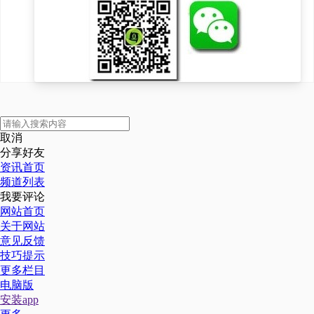
颜ECM战略升级，提
供了最坚实的底气，没
有底层技术的厚积薄
发，就没有今天的系统
修护时代。
重新定义中国品牌新高
取消
度
分享好友
资讯首页
频道列表
最后，赵燕不仅总结了
我要评论
华熙生物的成功模式，
网站首页
关于网站
更为中国美妆品牌向上
意见反馈
之路，指出了一条升维
技巧提示
更多栏目
策略。赵燕说：“手握
电脑版
核心技术，搭建完善体
安装app