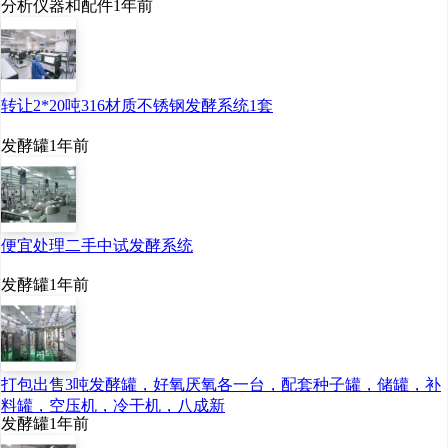
分析仪器和配件
1年前
产线，是全国最大的合
成生物学中试孵化基地
之一，入选工信部首批
转让2*20吨316材质不锈钢发酵系统1套
生物制造中试能力建设
平台，获评最高“五
发酵罐
1年前
星”等级。它能把实验
室“克级”的成果，放大
到“吨级”量产，打通从
便宜处理二手中试发酵系统
科研到产业化的“最后
发酵罐
1年前
一公里”。
三是可持续发展产业生
态的市场转换能力。华
打包出售3吨发酵罐，好氧厌氧各一台，配套种子罐，储罐，补
熙生物构建了从原料到
料罐，空压机，冷干机，八成新
发酵罐
1年前
终端产品的全链条解决