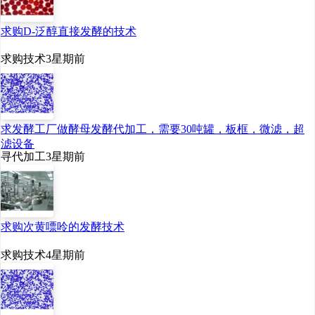
料来自华熙生物。不仅
求购D-泛醇直接发酵的技术
如此，华熙生物的透明
求购技术
3星期前
质酸产品远销70余个
国家和地区，服务超过
4000家全球客户，包
括全球著名高校、科研
求发酵工厂做酵母发酵代加工，需要30吨罐，板框，微滤，超
滤设备
机构、顶尖医院、药企
寻代加工
3星期前
及相关领域500强企
业，成为他们的关键合
作伙伴。受邀参与修订
求购次黄嘌呤的发酵技术
欧洲药典、美国药典、
中国药典，并主导制订
求购技术
4星期前
中国六项国家行业标
准。从高端医美注射