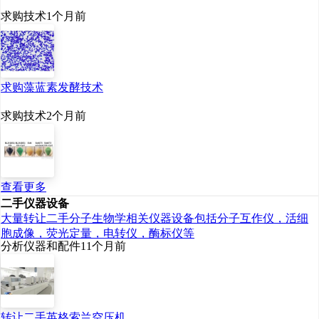
求购技术
1个月前
了三大核心能力，构建
起聚焦衰老干预和组织
再生两大场景，形成B-
B、B-C、B-B-C业务
求购藻蓝素发酵技术
模式，为产业转化提供
求购技术
2个月前
全链条支撑。
一是BI+AI研发创新能
力，构建生物制造大数
查看更多
二手仪器设备
据库的“知识底座”。依
大量转让二手分子生物学相关仪器设备包括分子互作仪，活细
托900余人的研发团
胞成像，荧光定量，电转仪，酶标仪等
分析仪器和配件
11个月前
队，把生物技术（Bi）
和人工智能（Ai）结合
起来，深度融合AI与生
物制造大数据平台化智
转让二手英格索兰空压机