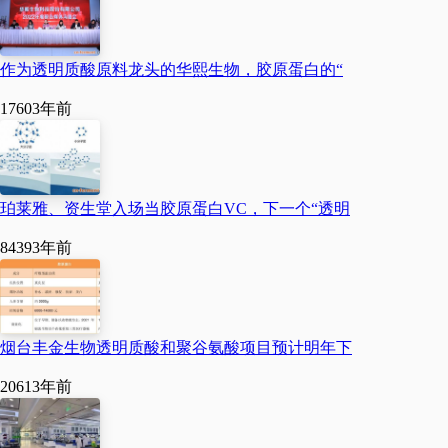
多，也只是头痛医头脚
痛医脚，细胞没法在不
健康的环境里真正鲜活
作为透明质酸原料龙头的华熙生物，胶原蛋白的“
起来。
1760
3年前
今年4月29日，在北京
华熙生物・润百颜
ECM中心，一场主题
珀莱雅、资生堂入场当胶原蛋白VC，下一个“透明
为“同一种年轻基质，
8439
3年前
定义百种鲜活人生”的
发布会，拉开了中国护
肤行业从“单一成分护
烟台丰金生物透明质酸和聚谷氨酸项目预计明年下
肤”迈入“ECM系统修
护”新时代的序幕。赵
2061
3年前
燕说，华熙生物旗下核