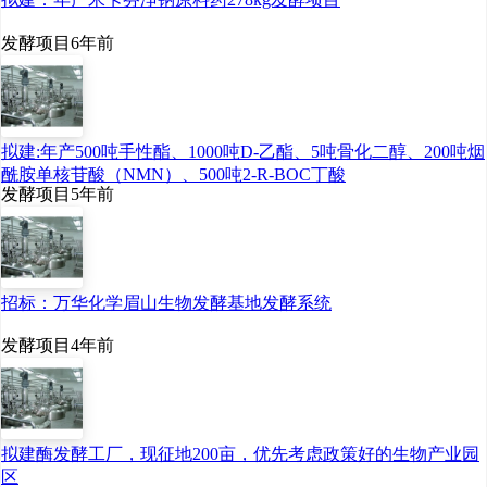
的“土壤”，从根源上激
发酵项目
6年前
活细胞活力，实现肌肤
的系统性抗衰。
拟建:年产500吨手性酯、1000吨D-乙酯、5吨骨化二醇、200吨烟
华熙生物润百颜用具有
酰胺单核苷酸（NMN）、500吨2-R-BOC丁酸
真实功效系统抗衰的产
发酵项目
5年前
品落地，将前沿的
ECM科学共识，转化
成普通人能触达、能用
招标：万华化学眉山生物发酵基地发酵系统
上的护肤解决方案。从
发酵项目
4年前
实验室的科研突破，到
梳妆台上的一瓶精华，
华熙生物要做的，就是
让生命科学的前沿成
拟建酶发酵工厂，现征地200亩，优先考虑政策好的生物产业园
区
果，不再遥远，而是融