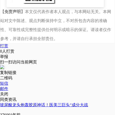
如此，皮肤的奥秘同样
如此，系统论正在取代
【免责声明】
本文仅代表作者本人观点，与本网站无关。本网
单一变量，成为理解世
站对文中陈述、观点判断保持中立，不对所包含内容的准确
界的新逻辑。事实上，
性、可靠性或完整性提供任何明示或暗示的保证。请读者仅作
护肤也一样，而且，这
参考，并请自行承担全部责任。
个产业正处于一个颠覆
打赏
性变革的时代，那就是
0
人打赏
举报
从“单一成分护肤”迈入
扫一扫访问当前网页
到“ECM系统修护”新时
代。
复制链接
二维码
短信
ECM中文名叫细胞外
邮件
基质，通俗点说，就是
关闭
同类资讯
皮肤细胞赖以生存
玻尿酸龙头炮轰胶原神话！医美三巨头“成分大战
的“土壤”。国际顶级期
37600
1年前