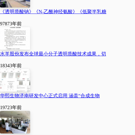
心品牌润百颜，带着沉
淀25年的生命科学底
《透明质酸钠》《N-乙酰神经氨酸》《低聚半乳糖
蕴，正式完成了ECM
9787
3年前
战略升级，用一套完整
的科学体系，回答了肌
肤如何真正年轻的核心
水羊股份发布全球最小分子透明质酸技术成果，切
问题，成为ECM科技
护肤新时代的引领者。
1834
3年前
但这场ECM战略升级
的跨越，并不是一朝一
华熙生物济南研发中心正式启用 涵盖“合成生物
夕的灵感迸发，而是一
家中国企业25年扎根
1972
3年前
底层科技创新，从“做
产品”到“建体系”，
从“跟随者”到“规则引领